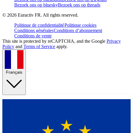
Bezoek ons op bluesky
Bezoek ons op threads
©
2026
Euractiv FR. All rights reserved.
Politique de confidentialité
Politique cookies
Conditions générales
Conditions d’abonnement
Conditions de vente
This site is protected by reCAPTCHA, and the Google
Privacy
Policy
and
Terms of Service
apply.
Français