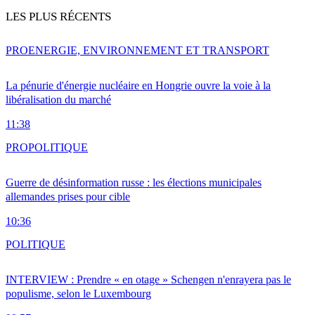
LES PLUS RÉCENTS
PRO
ENERGIE, ENVIRONNEMENT ET TRANSPORT
La pénurie d'énergie nucléaire en Hongrie ouvre la voie à la
libéralisation du marché
11:38
PRO
POLITIQUE
Guerre de désinformation russe : les élections municipales
allemandes prises pour cible
10:36
POLITIQUE
INTERVIEW : Prendre « en otage » Schengen n'enrayera pas le
populisme, selon le Luxembourg