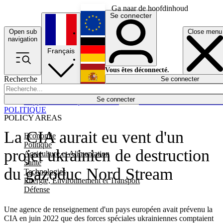
Ga naar de hoofdinhoud
Se connecter
Open sub
Close menu
English
navigation
Français
Deutsch
Vous êtes déconnecté.
Recherche
Se connecter
Español
Lumières éteintes
Se connecter
Rapporteur
Politique
Économie
Newsletters
Evénements
Em
POLITIQUE
POLICY AREAS
La CIA aurait eu vent d'un
Economie
Politique
projet ukrainien de destruction
Agriculture et Alimentation
Santé
du gazoduc Nord Stream
Technologies
Energie, Environnement et Transport
Défense
Une agence de renseignement d'un pays européen avait prévenu la
CIA en juin 2022 que des forces spéciales ukrainiennes comptaient