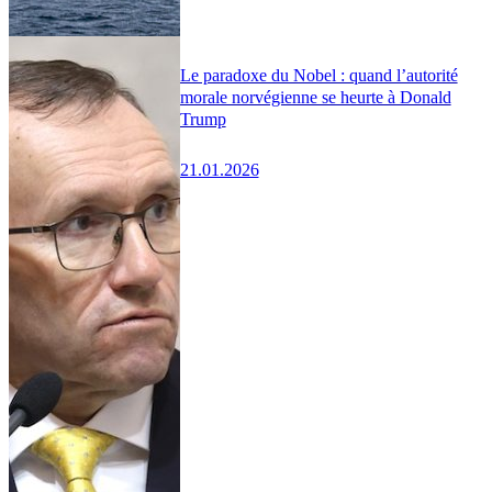
Le paradoxe du Nobel : quand l’autorité
morale norvégienne se heurte à Donald
Trump
21.01.2026