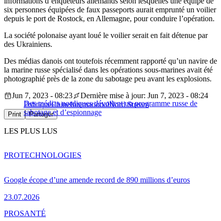
informations d’enquêteurs allemands selon lesquelles une équipe de
six personnes équipées de faux passeports aurait emprunté un voilier
depuis le port de Rostock, en Allemagne, pour conduire l’opération.
La société polonaise ayant loué le voilier serait en fait détenue par
des Ukrainiens.
Des médias danois ont toutefois récemment rapporté qu’un navire de
la marine russe spécialisé dans les opérations sous-marines avait été
photographié près de la zone du sabotage peu avant les explosions.
Jun 7, 2023 - 08:23
Dernière mise à jour: Jun 7, 2023 - 08:24
Des médias nordiques dévoilent un programme russe de
Politique
Chine
International
Nord Stream
sabotage et d’espionnage
Print
Partager
LES PLUS LUS
PRO
TECHNOLOGIES
Google écope d’une amende record de 890 millions d’euros
23.07.2026
PRO
SANTÉ