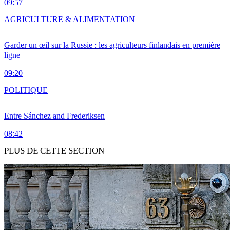
09:57
AGRICULTURE & ALIMENTATION
Garder un œil sur la Russie : les agriculteurs finlandais en première
ligne
09:20
POLITIQUE
Entre Sánchez and Frederiksen
08:42
PLUS DE CETTE SECTION