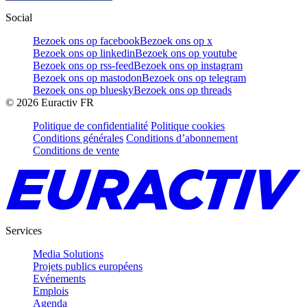
Social
Bezoek ons op facebook
Bezoek ons op x
Bezoek ons op linkedin
Bezoek ons op youtube
Bezoek ons op rss-feed
Bezoek ons op instagram
Bezoek ons op mastodon
Bezoek ons op telegram
Bezoek ons op bluesky
Bezoek ons op threads
©
2026
Euractiv FR
Politique de confidentialité
Politique cookies
Conditions générales
Conditions d’abonnement
Conditions de vente
Services
Media Solutions
Projets publics européens
Evénements
Emplois
Agenda