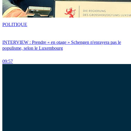
POLITIQUE
INTERVIEW : Prendre « en otage » Schengen n'enrayera pas le
populisme, selon le Luxembourg
09:57