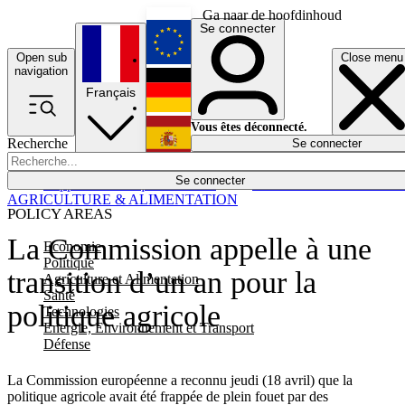
Ga naar de hoofdinhoud
Se connecter
Open sub
Close menu
English
navigation
Français
Deutsch
Vous êtes déconnecté.
Recherche
Se connecter
Español
Lumières éteintes
Se connecter
Rapporteur
Politique
Économie
Newsletters
Evénements
Em
AGRICULTURE & ALIMENTATION
POLICY AREAS
La Commission appelle à une
Economie
Politique
transition d’un an pour la
Agriculture et Alimentation
Santé
politique agricole
Technologies
Energie, Environnement et Transport
Défense
La Commission européenne a reconnu jeudi (18 avril) que la
politique agricole avait été frappée de plein fouet par des