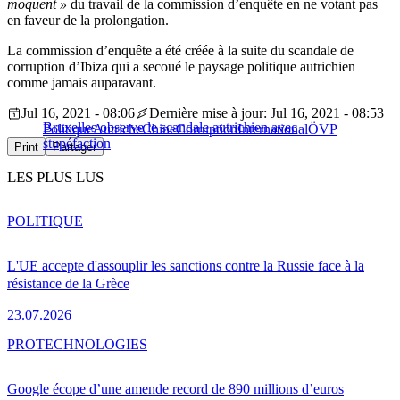
moquent »
du travail de la commission d’enquête en ne votant pas
en faveur de la prolongation.
La commission d’enquête a été créée à la suite du scandale de
corruption d’Ibiza qui a secoué le paysage politique autrichien
comme jamais auparavant.
Jul 16, 2021 - 08:06
Dernière mise à jour: Jul 16, 2021 - 08:53
Bruxelles observe le scandale autrichien avec
Politique
Autriche
Chine
Corruption
International
ÖVP
stupéfaction
Print
Partager
LES PLUS LUS
POLITIQUE
L'UE accepte d'assouplir les sanctions contre la Russie face à la
résistance de la Grèce
23.07.2026
PRO
TECHNOLOGIES
Google écope d’une amende record de 890 millions d’euros