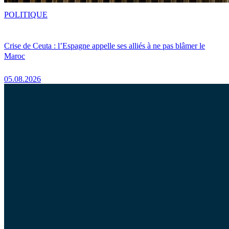
POLITIQUE
Crise de Ceuta : l’Espagne appelle ses alliés à ne pas blâmer le
Maroc
05.08.2026