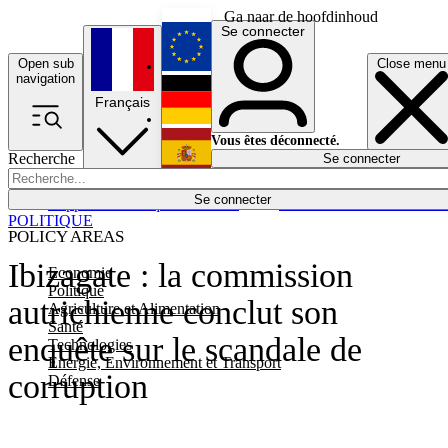
Ga naar de hoofdinhoud
Se connecter
Open sub
Close menu
English
navigation
Français
Deutsch
Vous êtes déconnecté.
Recherche
Se connecter
Español
Lumières éteintes
Se connecter
Rapporteur
Politique
Économie
Newsletters
Evénements
Em
POLITIQUE
POLICY AREAS
Ibizagate : la commission
Economie
Politique
autrichienne conclut son
Agriculture et Alimentation
Santé
enquête sur le scandale de
Technologies
Energie, Environnement et Transport
corruption
Défense