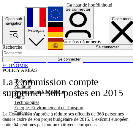
Ga naar de hoofdinhoud
Se connecter
Open sub
Close menu
English
navigation
Français
Deutsch
Vous êtes déconnecté.
Recherche
Se connecter
Español
Lumières éteintes
Se connecter
Rapporteur
Politique
Économie
Newsletters
Evénements
Em
ÉCONOMIE
POLICY AREAS
La Commission compte
Economie
Politique
supprimer 368 postes en 2015
Agriculture et Alimentation
Santé
Technologies
Energie, Environnement et Transport
Défense
La Commission s'apprête à réduire ses effectifs de 368 personnes
dans le cadre de son projet budgétaire de 2015. L'exécutif européen
coûte 64 centimes par jour aux citoyens européens.