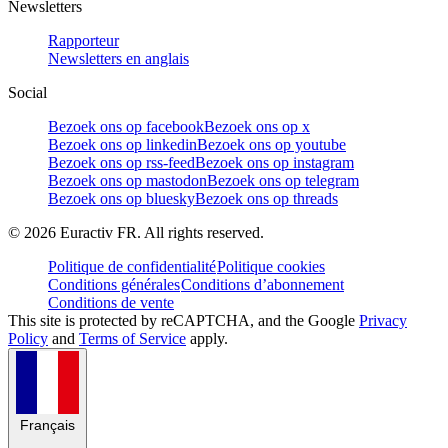
Newsletters
Rapporteur
Newsletters en anglais
Social
Bezoek ons op facebook
Bezoek ons op x
Bezoek ons op linkedin
Bezoek ons op youtube
Bezoek ons op rss-feed
Bezoek ons op instagram
Bezoek ons op mastodon
Bezoek ons op telegram
Bezoek ons op bluesky
Bezoek ons op threads
©
2026
Euractiv FR. All rights reserved.
Politique de confidentialité
Politique cookies
Conditions générales
Conditions d’abonnement
Conditions de vente
This site is protected by reCAPTCHA, and the Google
Privacy
Policy
and
Terms of Service
apply.
Français