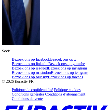
Social
Bezoek ons op facebook
Bezoek ons op x
Bezoek ons op linkedin
Bezoek ons op youtube
Bezoek ons op rss-feed
Bezoek ons op instagram
Bezoek ons op mastodon
Bezoek ons op telegram
Bezoek ons op bluesky
Bezoek ons op threads
©
2026
Euractiv FR
Politique de confidentialité
Politique cookies
Conditions générales
Conditions d’abonnement
Conditions de vente