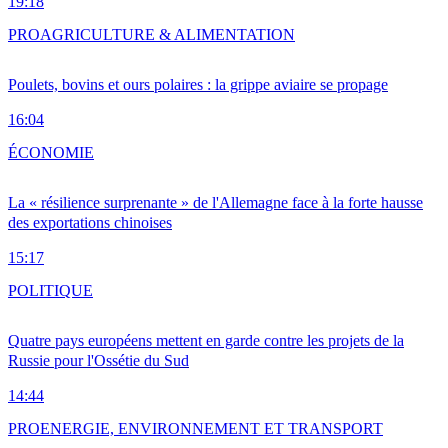
19:18
PRO
AGRICULTURE & ALIMENTATION
Poulets, bovins et ours polaires : la grippe aviaire se propage
16:04
ÉCONOMIE
La « résilience surprenante » de l'Allemagne face à la forte hausse
des exportations chinoises
15:17
POLITIQUE
Quatre pays européens mettent en garde contre les projets de la
Russie pour l'Ossétie du Sud
14:44
PRO
ENERGIE, ENVIRONNEMENT ET TRANSPORT