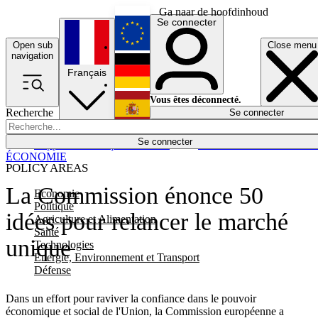
Ga naar de hoofdinhoud
Se connecter
Open sub
Close menu
English
navigation
Français
Deutsch
Vous êtes déconnecté.
Recherche
Se connecter
Español
Lumières éteintes
Se connecter
Rapporteur
Politique
Économie
Newsletters
Evénements
Em
ÉCONOMIE
POLICY AREAS
La Commission énonce 50
Economie
Politique
idées pour relancer le marché
Agriculture et Alimentation
Santé
unique
Technologies
Energie, Environnement et Transport
Défense
Dans un effort pour raviver la confiance dans le pouvoir
économique et social de l'Union, la Commission européenne a