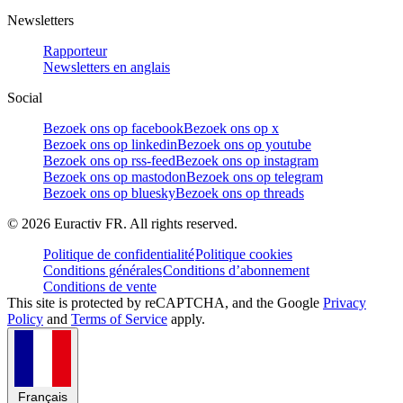
Newsletters
Rapporteur
Newsletters en anglais
Social
Bezoek ons op facebook
Bezoek ons op x
Bezoek ons op linkedin
Bezoek ons op youtube
Bezoek ons op rss-feed
Bezoek ons op instagram
Bezoek ons op mastodon
Bezoek ons op telegram
Bezoek ons op bluesky
Bezoek ons op threads
©
2026
Euractiv FR. All rights reserved.
Politique de confidentialité
Politique cookies
Conditions générales
Conditions d’abonnement
Conditions de vente
This site is protected by reCAPTCHA, and the Google
Privacy
Policy
and
Terms of Service
apply.
Français