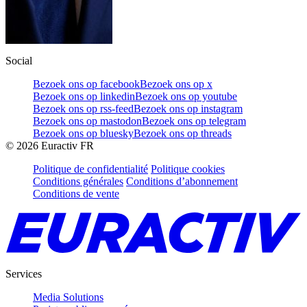
Social
Bezoek ons op facebook
Bezoek ons op x
Bezoek ons op linkedin
Bezoek ons op youtube
Bezoek ons op rss-feed
Bezoek ons op instagram
Bezoek ons op mastodon
Bezoek ons op telegram
Bezoek ons op bluesky
Bezoek ons op threads
©
2026
Euractiv FR
Politique de confidentialité
Politique cookies
Conditions générales
Conditions d’abonnement
Conditions de vente
Services
Media Solutions