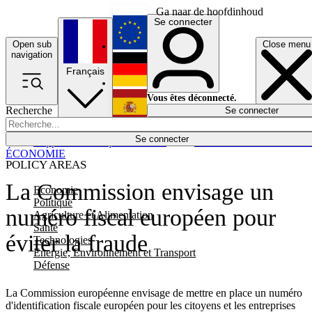
Ga naar de hoofdinhoud
Se connecter
Open sub
Close menu
English
navigation
Français
Deutsch
Vous êtes déconnecté.
Recherche
Se connecter
Español
Lumières éteintes
Se connecter
Rapporteur
Politique
Économie
Newsletters
Evénements
Em
ÉCONOMIE
POLICY AREAS
La Commission envisage un
Economie
Politique
numéro fiscal européen pour
Agriculture et Alimentation
Santé
éviter la fraude
Technologies
Energie, Environnement et Transport
Défense
La Commission européenne envisage de mettre en place un numéro
d'identification fiscale européen pour les citoyens et les entreprises