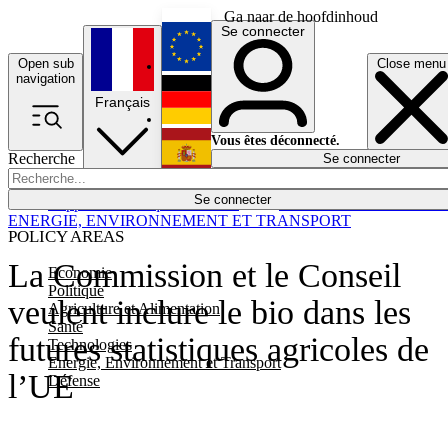
Ga naar de hoofdinhoud
Se connecter
Open sub
Close menu
English
navigation
Français
Deutsch
Vous êtes déconnecté.
Recherche
Se connecter
Español
Lumières éteintes
Se connecter
Rapporteur
Politique
Économie
Newsletters
Evénements
Em
ENERGIE, ENVIRONNEMENT ET TRANSPORT
POLICY AREAS
La Commission et le Conseil
Economie
Politique
veulent inclure le bio dans les
Agriculture et Alimentation
Santé
futures statistiques agricoles de
Technologies
Energie, Environnement et Transport
l’UE
Défense