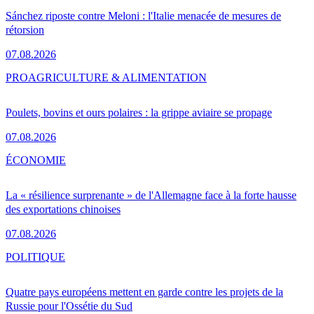
Sánchez riposte contre Meloni : l'Italie menacée de mesures de
rétorsion
07.08.2026
PRO
AGRICULTURE & ALIMENTATION
Poulets, bovins et ours polaires : la grippe aviaire se propage
07.08.2026
ÉCONOMIE
La « résilience surprenante » de l'Allemagne face à la forte hausse
des exportations chinoises
07.08.2026
POLITIQUE
Quatre pays européens mettent en garde contre les projets de la
Russie pour l'Ossétie du Sud