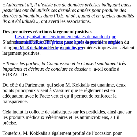
« Autrement dit, il n’existe pas de
données
précises indiquant quels
pesticides ont été utilisés ces dernières années pour produire des
denrées alimentaires dans l’UE,
n
i o
ù
, quand et en quelles quantités
ils ont été utilisés »
, ont averti les associations.
Des premières réactions largement positives
Les organisations environnementales demandent que
S’adressant à EURACTIV tout juste après la première réunion du
des mesures soient prises pour lutter contre les « angles
trilogue, M. Kokkalis a déclaré que les premières impressions étaient
morts » des données agrochimiques
largement positives.
« Toutes les parties, la Commission et le Conseil semblaient très
impatients et désireux de conclure ce dossier »
, a-t-il confié à
EURACTIV.
Du côté du Parlement, qui selon M. Kokkalis est unanime, deux
points principaux visent à s’assurer que le règlement est en
adéquation avec le Pacte vert et qu’il permet de renforcer la
transparence.
Cela inclut la collecte de statistiques sur les pesticides, ainsi que sur
les produits médicaux vétérinaires et les antimicrobiens, a-t-il
précisé.
Toutefois, M. Kokkalis a également profité de l’occasion pour