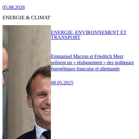
05.08.2026
ENERGIE & CLIMAT
ENERGIE, ENVIRONNEMENT ET
TRANSPORT
Emmanuel Macron et Friedrich Merz
prônent un « réalignement » des politiques
énergétiques française et allemande
08.05.2025