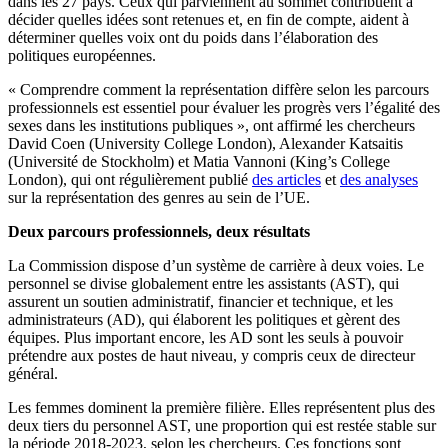
dans les 27 pays. Ceux qui parviennent au sommet contribuent à
décider quelles idées sont retenues et, en fin de compte, aident à
déterminer quelles voix ont du poids dans l’élaboration des
politiques européennes.
« Comprendre comment la représentation diffère selon les parcours
professionnels est essentiel pour évaluer les progrès vers l’égalité des
sexes dans les institutions publiques », ont affirmé les chercheurs
David Coen (University College London), Alexander Katsaitis
(Université de Stockholm) et Matia Vannoni (King’s College
London), qui ont régulièrement publié
des articles
et
des analyses
sur la représentation des genres au sein de l’UE.
Deux parcours professionnels, deux résultats
La Commission dispose d’un système de carrière à deux voies. Le
personnel se divise globalement entre les assistants (AST), qui
assurent un soutien administratif, financier et technique, et les
administrateurs (AD), qui élaborent les politiques et gèrent des
équipes. Plus important encore, les AD sont les seuls à pouvoir
prétendre aux postes de haut niveau, y compris ceux de directeur
général.
Les femmes dominent la première filière. Elles représentent plus des
deux tiers du personnel AST, une proportion qui est restée stable sur
la période 2018-2023, selon les chercheurs. Ces fonctions sont