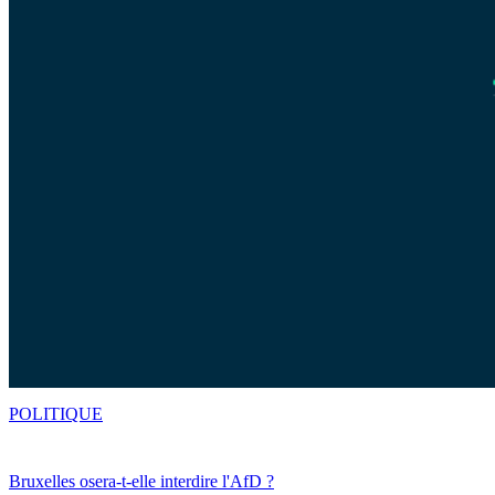
POLITIQUE
Bruxelles osera-t-elle interdire l'AfD ?