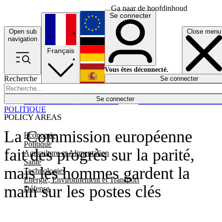
Ga naar de hoofdinhoud
Se connecter
Open sub
Close menu
English
navigation
Français
Deutsch
Vous êtes déconnecté.
Recherche
Se connecter
Español
Lumières éteintes
Se connecter
Rapporteur
Politique
Économie
Newsletters
Evénements
Em
POLITIQUE
POLICY AREAS
La Commission européenne
Economie
Politique
fait des progrès sur la parité,
Agriculture et Alimentation
Santé
mais les hommes gardent la
Technologies
Energie, Environnement et Transport
main sur les postes clés
Défense