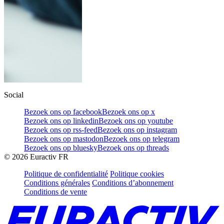
Social
Bezoek ons op facebook
Bezoek ons op x
Bezoek ons op linkedin
Bezoek ons op youtube
Bezoek ons op rss-feed
Bezoek ons op instagram
Bezoek ons op mastodon
Bezoek ons op telegram
Bezoek ons op bluesky
Bezoek ons op threads
©
2026
Euractiv FR
Politique de confidentialité
Politique cookies
Conditions générales
Conditions d’abonnement
Conditions de vente