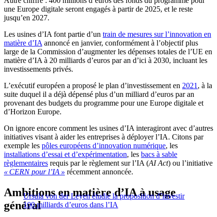
Autre chiffre : 400 millions d’euros des fonds du programme pour
une Europe digitale seront engagés à partir de 2025, et le reste
jusqu’en 2027.
Les usines d’IA font partie d’un
train de mesures sur l’innovation en
matière d’IA
annoncé en janvier, conformément à l’objectif plus
large de la Commission d’augmenter les dépenses totales de l’UE en
matière d’IA à 20 milliards d’euros par an d’ici à 2030, incluant les
investissements privés.
L’exécutif européen a proposé le plan d’investissement en
2021
, à la
suite duquel il a déjà dépensé plus d’un milliard d’euros par an
provenant des budgets du programme pour une Europe digitale
et
d’Horizon Europe.
On ignore encore comment les usines d’IA interagiront avec d’autres
initiatives visant à aider les entreprises à déployer l’IA. Citons par
exemple les
pôles européens d’innovation numérique
, les
installations d’essai et d’expérimentation
, les
bacs à sable
règlementaires
requis par le règlement sur l’IA (
AI Act
) ou l’initiative
« CERN pour l’IA »
récemment annoncée.
Ambitions en matière d’IA à usage
Ursula von der Leyen étudie la proposition d’investir
général
100 milliards d’euros dans l’IA