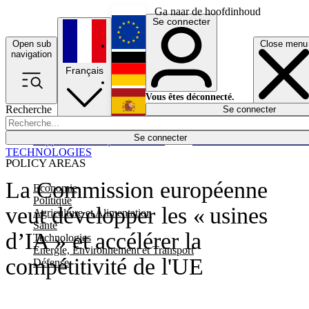
Ga naar de hoofdinhoud
Se connecter
Open sub
Close menu
English
navigation
Français
Deutsch
Vous êtes déconnecté.
Recherche
Se connecter
Español
Lumières éteintes
Se connecter
Rapporteur
Politique
Économie
Newsletters
Evénements
Em
TECHNOLOGIES
POLICY AREAS
La Commission européenne
Economie
Politique
veut développer les « usines
Agriculture et Alimentation
Santé
d’IA » et accélérer la
Technologies
Energie, Environnement et Transport
compétitivité de l'UE
Défense