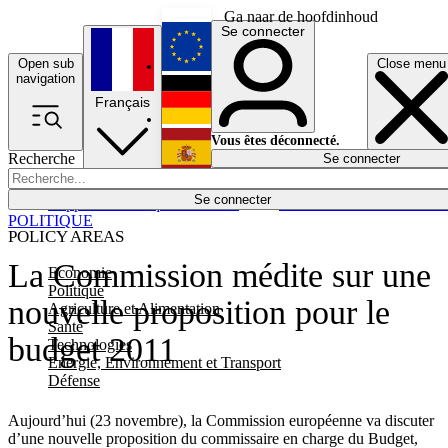
Ga naar de hoofdinhoud
Se connecter
Open sub
Close menu
English
navigation
Français
Deutsch
Vous êtes déconnecté.
Recherche
Se connecter
Español
Lumières éteintes
Se connecter
Rapporteur
Politique
Économie
Newsletters
Evénements
Em
POLITIQUE
POLICY AREAS
La Commission médite sur une
Economie
Politique
nouvelle proposition pour le
Agriculture et Alimentation
Santé
budget 2011
Technologies
Energie, Environnement et Transport
Défense
Aujourd’hui (23 novembre), la Commission européenne va discuter
d’une nouvelle proposition du commissaire en charge du Budget,