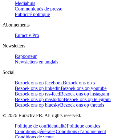
Mediahuis
Communiqués de presse
Publicité politique
Abonnements
Euractiv Pro
Newsletters
Rapporteur
Newsletters en anglais
Social
Bezoek ons op facebook
Bezoek ons op x
Bezoek ons op linkedin
Bezoek ons op youtube
Bezoek ons op rss-feed
Bezoek ons op instagram
Bezoek ons op mastodon
Bezoek ons op telegram
Bezoek ons op bluesky
Bezoek ons op threads
©
2026
Euractiv FR. All rights reserved.
Politique de confidentialité
Politique cookies
Conditions générales
Conditions d’abonnement
Conditions de vente