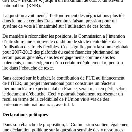
de l’UE « flexibles », jusqu’à un maximum de 0,03% du Revenu
national brut (RNB).
La question avait mené à l’effondrement des négociations plus tôt
dans le mois ; certains Etats membres faisant pression pour un
système de vote à l’unanimité sur l’utilisation de ces fonds.
De manière à réconcilier les positions, la Commission a l’intention
d’introduire une « nouvelle condition de stricte neutralité » dans
l’utilisation des fonds flexibles. Ceci signifie que « la somme globale
pour 2007-2013 des plafonds du cadre financier pluriannuel ne
seront pas augmentés, dans les engagements comme dans les
paiements, et une exigence d’un certain redéploiement », peut-on
lire dans l’ébauche de texte.
Sans accord sur le budget, la contribution de l’UE au financement
de l’ITER, un projet international pour construire un réacteur
thermonucléaire expérimental en France, serait mise en péril, selon
le document d’ébauche. Ceci « pourrait également représenter un
recul en terme de la crédibilité de l’Union vis-à-vis de des
partenaires internationaux », averti-t-il.
Déclarations politiques
Dans son ébauche de proposition, la Commission soutient également
une déclaration politique sur la question sensible des « ressources