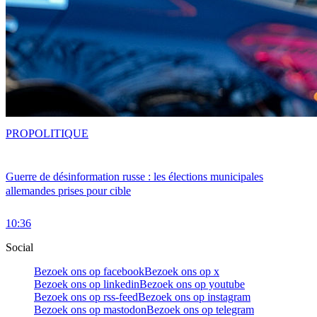
PRO
POLITIQUE
Guerre de désinformation russe : les élections municipales
allemandes prises pour cible
10:36
Social
Bezoek ons op facebook
Bezoek ons op x
Bezoek ons op linkedin
Bezoek ons op youtube
Bezoek ons op rss-feed
Bezoek ons op instagram
Bezoek ons op mastodon
Bezoek ons op telegram