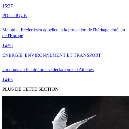
15:37
POLITIQUE
Meloni et Frederiksen appellent à la protection de l'héritage chrétien
de l'Europe
14:59
ENERGIE, ENVIRONNEMENT ET TRANSPORT
Un nouveau feu de forêt se déclare près d'Athènes
14:06
PLUS DE CETTE SECTION