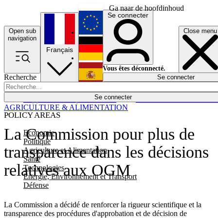
Ga naar de hoofdinhoud
Se connecter
Open sub
Close menu
English
navigation
Français
Deutsch
Vous êtes déconnecté.
Recherche
Se connecter
Español
Lumières éteintes
Se connecter
Rapporteur
Politique
Économie
Newsletters
Evénements
Em
AGRICULTURE & ALIMENTATION
POLICY AREAS
La Commission pour plus de
Economie
Politique
transparence dans les décisions
Agriculture et Alimentation
Santé
relatives aux OGM
Technologies
Energie, Environnement et Transport
Défense
La Commission a décidé de renforcer la rigueur scientifique et la
transparence des procédures d'approbation et de décision de