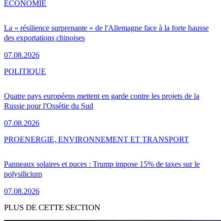
ÉCONOMIE
La « résilience surprenante » de l'Allemagne face à la forte hausse
des exportations chinoises
07.08.2026
POLITIQUE
Quatre pays européens mettent en garde contre les projets de la
Russie pour l'Ossétie du Sud
07.08.2026
PRO
ENERGIE, ENVIRONNEMENT ET TRANSPORT
Panneaux solaires et puces : Trump impose 15% de taxes sur le
polysilicium
07.08.2026
PLUS DE CETTE SECTION