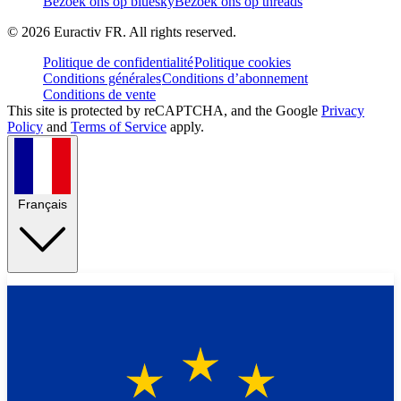
Bezoek ons op bluesky
Bezoek ons op threads
©
2026
Euractiv FR. All rights reserved.
Politique de confidentialité
Politique cookies
Conditions générales
Conditions d’abonnement
Conditions de vente
This site is protected by reCAPTCHA, and the Google
Privacy
Policy
and
Terms of Service
apply.
Français