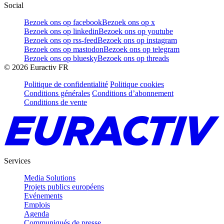
Social
Bezoek ons op facebook
Bezoek ons op x
Bezoek ons op linkedin
Bezoek ons op youtube
Bezoek ons op rss-feed
Bezoek ons op instagram
Bezoek ons op mastodon
Bezoek ons op telegram
Bezoek ons op bluesky
Bezoek ons op threads
©
2026
Euractiv FR
Politique de confidentialité
Politique cookies
Conditions générales
Conditions d’abonnement
Conditions de vente
Services
Media Solutions
Projets publics européens
Evénements
Emplois
Agenda
Communiqués de presse