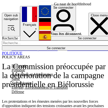
Ga naar de hoofdinhoud
Se connecter
Open sub
Close menu
English
navigation
Français
Deutsch
Vous êtes déconnecté.
Recherche
Se connecter
Español
Lumières éteintes
Se connecter
Rapporteur
Politique
Économie
Newsletters
Evénements
Em
POLITIQUE
POLICY AREAS
La Commission préoccupée par
Economie
Politique
la détérioration de la campagne
Agriculture et Alimentation
Santé
présidentielle en Biélorussie
Technologies
Energie, Environnement et Transport
Défense
Les protestations et les émeutes menées par les nouvelles forces
d'opposition indiquent des tensions croissantes avant les prochaines