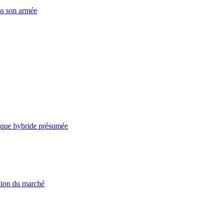
ns son armée
taque hybride présumée
ation du marché