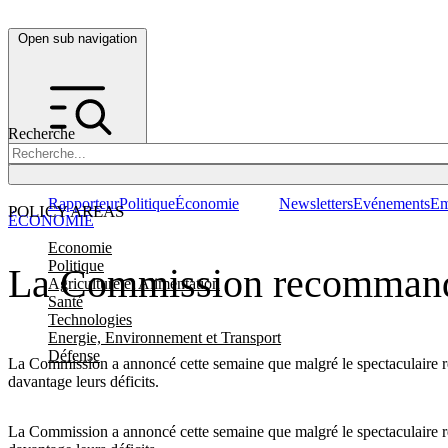
Open sub navigation
Recherche
Rapporteur
Politique
Économie
Newsletters
Evénements
Em
POLICY AREAS
ÉCONOMIE
Economie
Politique
La Commission recommande 
Agriculture et Alimentation
Santé
Technologies
Energie, Environnement et Transport
Défense
La Commission a annoncé cette semaine que malgré le spectaculaire r
davantage leurs déficits.
La Commission a annoncé cette semaine que malgré le spectaculaire r