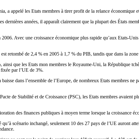
 a appelé les Etats membres à tirer profit de la relance économique et à
es dernières années, il apparaît clairement que la plupart des États me
2006. Avec une croissance économique plus rapide qu’aux Etats-Unis et 
st retombé de 2,4 % en 2005 à 1,7 % du PIB, tandis que dans la zone eu
euro, ainsi que les Etats mon membres le Royaume-Uni, la République tch
te fixée par l’UE de 3%.
en baisse dans l’ensemble de l’Europe, de nombreux Etats membres ne p
Pacte de Stabilité et de Croissance (PSC), les Etats membres avaient plu
ioration des finances publiques à moyen terme lorsque la croissance écon
ré qu’à scénario inchangé, seulement 10 des 27 pays de l’UE auront att
endance.