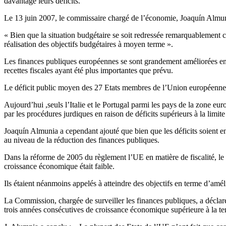
davantage leurs déficits.
Le 13 juin 2007, le commissaire chargé de l’économie, Joaquín Almunia,
« Bien que la situation budgétaire se soit redressée remarquablement c
réalisation des objectifs budgétaires à moyen terme ».
Les finances publiques européennes se sont grandement améliorées en 
recettes fiscales ayant été plus importantes que prévu.
Le déficit public moyen des 27 Etats membres de l’Union européenne e
Aujourd’hui ,seuls l’Italie et le Portugal parmi les pays de la zone 
par les procédures jurdiques en raison de déficits supérieurs à la limi
Joaquín Almunia a cependant ajouté que bien que les déficits soient 
au niveau de la réduction des finances publiques.
Dans la réforme de 2005 du règlement l’UE en matière de fiscalité, le 
croissance économique était faible.
Ils étaient néanmoins appelés à atteindre des objectifs en terme d’amél
La Commission, chargée de surveiller les finances publiques, a décla
trois années consécutives de croissance économique supérieure à la t