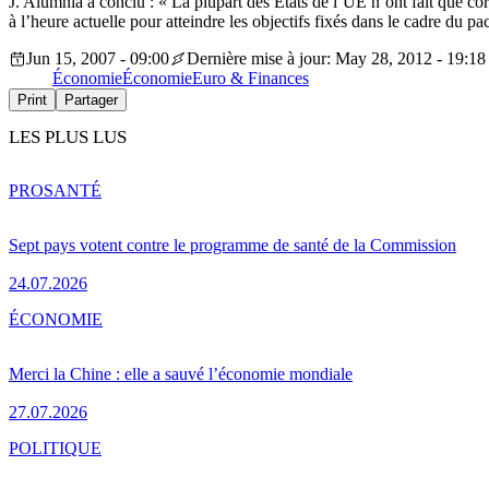
J. Alumnia a conclu : « La plupart des Etats de l’UE n’ont fait que corri
à l’heure actuelle pour atteindre les objectifs fixés dans le cadre du pac
Jun 15, 2007 - 09:00
Dernière mise à jour: May 28, 2012 - 19:18
Économie
Économie
Euro & Finances
Print
Partager
LES PLUS LUS
PRO
SANTÉ
Sept pays votent contre le programme de santé de la Commission
24.07.2026
ÉCONOMIE
Merci la Chine : elle a sauvé l’économie mondiale
27.07.2026
POLITIQUE