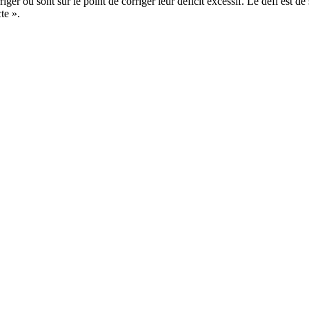
ger ou sont sur le point de corriger leur déficit excessif. Le défi est de 
te ».