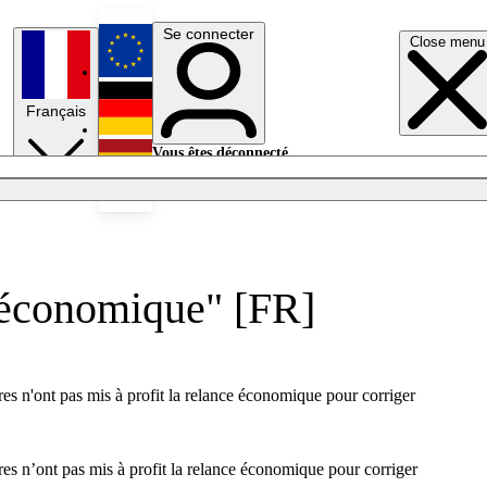
Se connecter
Close menu
English
Français
Deutsch
Vous êtes déconnecté.
Se connecter
Español
Lumières éteintes
 économique" [FR]
 n'ont pas mis à profit la relance économique pour corriger
 n’ont pas mis à profit la relance économique pour corriger