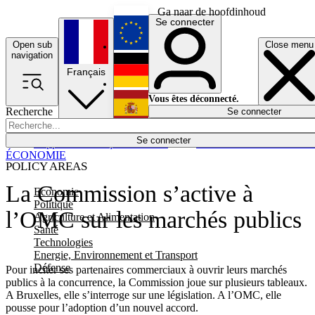
Ga naar de hoofdinhoud
Se connecter
Open sub
Close menu
English
navigation
Français
Deutsch
Vous êtes déconnecté.
Recherche
Se connecter
Español
Lumières éteintes
Se connecter
Rapporteur
Politique
Économie
Newsletters
Evénements
Em
ÉCONOMIE
POLICY AREAS
La Commission s’active à
Economie
Politique
l’OMC sur les marchés publics
Agriculture et Alimentation
Santé
Technologies
Energie, Environnement et Transport
Défense
Pour inciter ses partenaires commerciaux à ouvrir leurs marchés
publics à la concurrence, la Commission joue sur plusieurs tableaux.
A Bruxelles, elle s’interroge sur une législation. A l’OMC, elle
pousse pour l’adoption d’un nouvel accord.