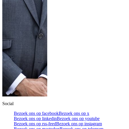
Social
Bezoek ons op facebook
Bezoek ons op x
Bezoek ons op linkedin
Bezoek ons op youtube
Bezoek ons op rss-feed
Bezoek ons op instagram
Bezoek ons op mastodon
Bezoek ons op telegram