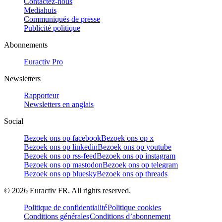
Contactez-nous
Mediahuis
Communiqués de presse
Publicité politique
Abonnements
Euractiv Pro
Newsletters
Rapporteur
Newsletters en anglais
Social
Bezoek ons op facebook
Bezoek ons op x
Bezoek ons op linkedin
Bezoek ons op youtube
Bezoek ons op rss-feed
Bezoek ons op instagram
Bezoek ons op mastodon
Bezoek ons op telegram
Bezoek ons op bluesky
Bezoek ons op threads
©
2026
Euractiv FR. All rights reserved.
Politique de confidentialité
Politique cookies
Conditions générales
Conditions d’abonnement