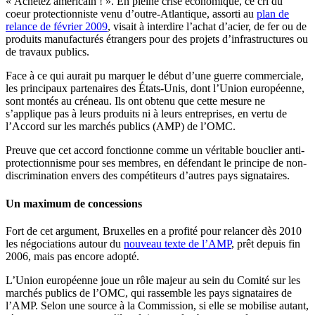
« Achetez américain ! ». En pleine crise économique, ce cri du
coeur protectionniste venu d’outre-Atlantique, assorti au
plan de
relance de février 2009
, visait à interdire l’achat d’acier, de fer ou de
produits manufacturés étrangers pour des projets d’infrastructures ou
de travaux publics.
Face à ce qui aurait pu marquer le début d’une guerre commerciale,
les principaux partenaires des États-Unis, dont l’Union européenne,
sont montés au créneau. Ils ont obtenu que cette mesure ne
s’applique pas à leurs produits ni à leurs entreprises, en vertu de
l’Accord sur les marchés publics (AMP) de l’OMC.
Preuve que cet accord fonctionne comme un véritable bouclier anti-
protectionnisme pour ses membres, en défendant le principe de non-
discrimination envers des compétiteurs d’autres pays signataires.
Un maximum de concessions
Fort de cet argument, Bruxelles en a profité pour relancer dès 2010
les négociations autour du
nouveau texte de l’AMP
, prêt depuis fin
2006, mais pas encore adopté.
L’Union européenne joue un rôle majeur au sein du Comité sur les
marchés publics de l’OMC, qui rassemble les pays signataires de
l’AMP. Selon une source à la Commission, si elle se mobilise autant,