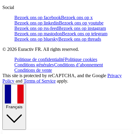
Social
Bezoek ons op facebook
Bezoek ons op x
Bezoek ons op linkedin
Bezoek ons op youtube
Bezoek ons op rss-feed
Bezoek ons op instagram
Bezoek ons op mastodon
Bezoek ons op telegram
Bezoek ons op bluesky
Bezoek ons op threads
©
2026
Euractiv FR. All rights reserved.
Politique de confidentialité
Politique cookies
Conditions générales
Conditions d’abonnement
Conditions de vente
This site is protected by reCAPTCHA, and the Google
Privacy
Policy
and
Terms of Service
apply.
Français