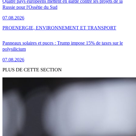
Quatre pays européens mettent en garde contre les projets de la
Russie pour l'Ossétie du Sud
07.08.2026
PRO
ENERGIE, ENVIRONNEMENT ET TRANSPORT
Panneaux solaires et puces : Trump impose 15% de taxes sur le
polysilicium
07.08.2026
PLUS DE CETTE SECTION