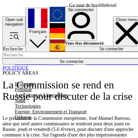
Ga naar de hoofdinhoud
Se connecter
Open sub
Close menu
English
navigation
Français
Deutsch
Vous êtes déconnecté.
Recherche
Se connecter
Español
Lumières éteintes
Se connecter
Rapporteur
Politique
Économie
Newsletters
Evénements
Em
POLITIQUE
POLICY AREAS
La Commission se rend en
Economie
Politique
Russie pour discuter de la crise
Agriculture et Alimentation
Santé
Technologies
Energie, Environnement et Transport
Défense
Le président de la Commission européenne, José Manuel Barroso,
ainsi que neuf autres commissaires se rendront pour deux jours en
Russie, jeudi et vendredi (5-6 février), pour discuter d'une approche
commune à la crise. Sur l'agenda d'une des plus impressionantes