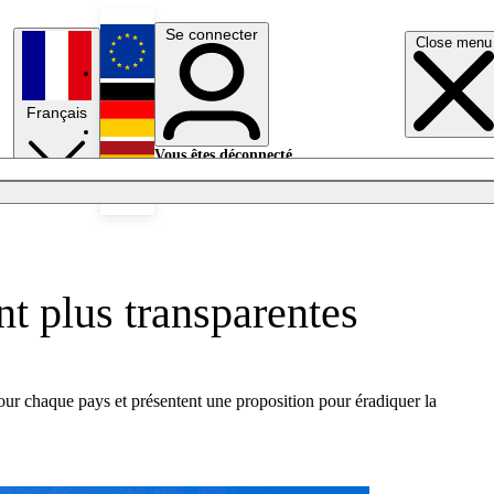
Se connecter
Close menu
English
Français
Deutsch
Vous êtes déconnecté.
Se connecter
Español
Lumières éteintes
t plus transparentes
pour chaque pays et présentent une proposition pour éradiquer la