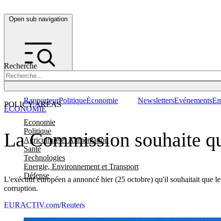
Open sub navigation
Recherche
Rapporteur
Politique
Économie
Newsletters
Evénements
Em
POLICY AREAS
ÉCONOMIE
Economie
Politique
La Commission souhaite que
Agriculture et Alimentation
Santé
Technologies
Energie, Environnement et Transport
Défense
L'exécutif européen a annoncé hier (25 octobre) qu'il souhaitait que l
corruption.
EURACTIV.com
/
Reuters