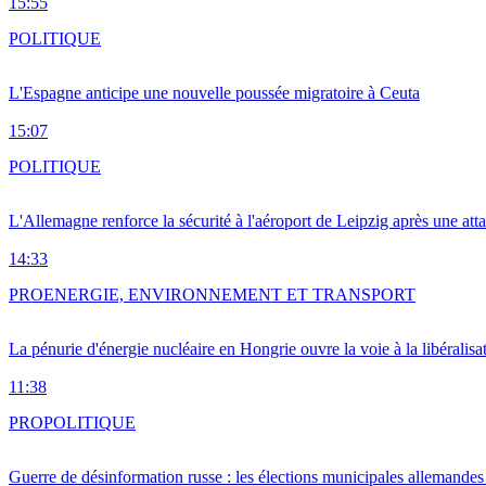
15:55
POLITIQUE
L'Espagne anticipe une nouvelle poussée migratoire à Ceuta
15:07
POLITIQUE
L'Allemagne renforce la sécurité à l'aéroport de Leipzig après une at
14:33
PRO
ENERGIE, ENVIRONNEMENT ET TRANSPORT
La pénurie d'énergie nucléaire en Hongrie ouvre la voie à la libéralis
11:38
PRO
POLITIQUE
Guerre de désinformation russe : les élections municipales allemandes 