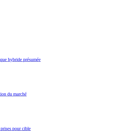
taque hybride présumée
ation du marché
prises pour cible