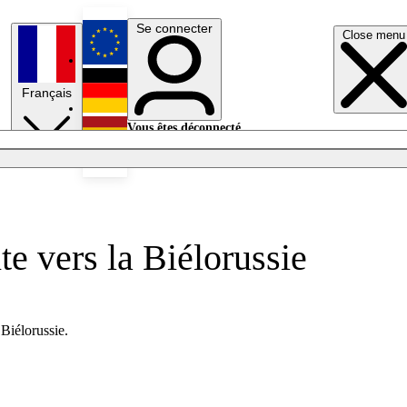
Se connecter
Close menu
English
Français
Deutsch
Vous êtes déconnecté.
Se connecter
Español
Lumières éteintes
e vers la Biélorussie
Biélorussie.