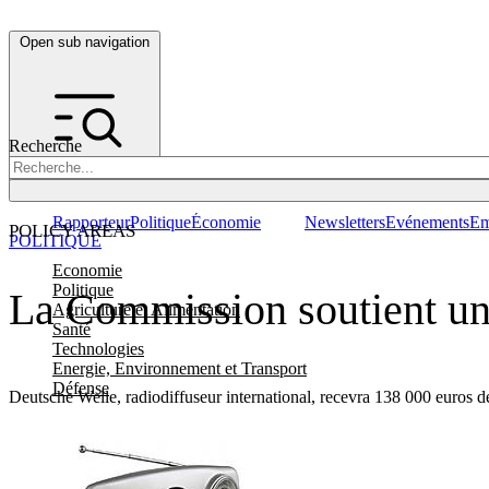
Open sub navigation
Recherche
Rapporteur
Politique
Économie
Newsletters
Evénements
Em
POLICY AREAS
POLITIQUE
Economie
Politique
La Commission soutient une
Agriculture et Alimentation
Santé
Technologies
Energie, Environnement et Transport
Défense
Deutsche Welle, radiodiffuseur international, recevra 138 000 euros 