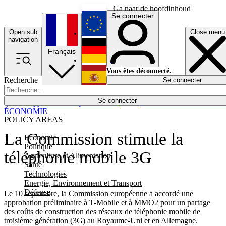
Ga naar de hoofdinhoud
Se connecter
Open sub
Close menu
English
navigation
Français
Deutsch
Vous êtes déconnecté.
Recherche
Se connecter
Español
Lumières éteintes
Se connecter
Rapporteur
Politique
Économie
Newsletters
Evénements
Em
ÉCONOMIE
POLICY AREAS
La Commission stimule la
Economie
Politique
téléphonie mobile 3G
Agriculture et Alimentation
Santé
Technologies
Energie, Environnement et Transport
Défense
Le 10 septembre, la Commission européenne a accordé une
approbation préliminaire à T-Mobile et à MMO2 pour un partage
des coûts de construction des réseaux de téléphonie mobile de
troisième génération (3G) au Royaume-Uni et en Allemagne.