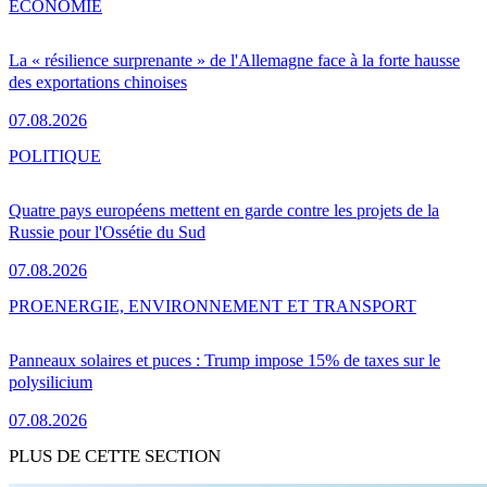
ÉCONOMIE
La « résilience surprenante » de l'Allemagne face à la forte hausse
des exportations chinoises
07.08.2026
POLITIQUE
Quatre pays européens mettent en garde contre les projets de la
Russie pour l'Ossétie du Sud
07.08.2026
PRO
ENERGIE, ENVIRONNEMENT ET TRANSPORT
Panneaux solaires et puces : Trump impose 15% de taxes sur le
polysilicium
07.08.2026
PLUS DE CETTE SECTION