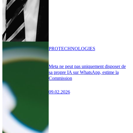
PRO
TECHNOLOGIES
Meta ne peut pas uniquement disposer de
sa propre IA sur WhatsApp, estime la
Commission
09.02.2026