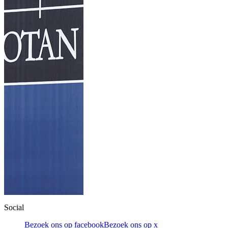
Social
Bezoek ons op facebook
Bezoek ons op x