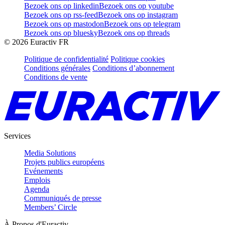
Bezoek ons op linkedin
Bezoek ons op youtube
Bezoek ons op rss-feed
Bezoek ons op instagram
Bezoek ons op mastodon
Bezoek ons op telegram
Bezoek ons op bluesky
Bezoek ons op threads
©
2026
Euractiv FR
Politique de confidentialité
Politique cookies
Conditions générales
Conditions d’abonnement
Conditions de vente
Services
Media Solutions
Projets publics européens
Evénements
Emplois
Agenda
Communiqués de presse
Members’ Circle
À Propos d'Euractiv