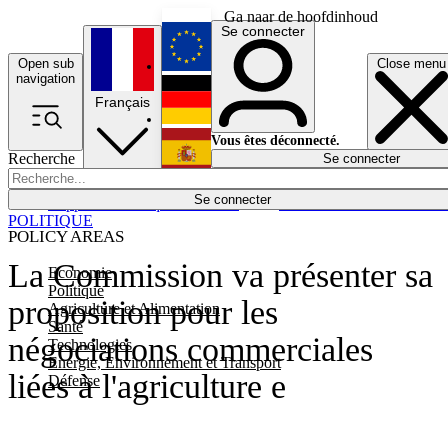
Ga naar de hoofdinhoud
Se connecter
Open sub
Close menu
English
navigation
Français
Deutsch
Vous êtes déconnecté.
Recherche
Se connecter
Español
Lumières éteintes
Se connecter
Rapporteur
Politique
Économie
Newsletters
Evénements
Em
POLITIQUE
POLICY AREAS
La Commission va présenter sa
Economie
Politique
proposition pour les
Agriculture et Alimentation
Santé
négociations commerciales
Technologies
Energie, Environnement et Transport
liées à l'agriculture e
Défense