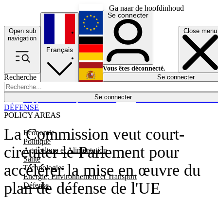
Ga naar de hoofdinhoud
Se connecter
Open sub
Close menu
English
navigation
Français
Deutsch
Vous êtes déconnecté.
Recherche
Se connecter
Español
Lumières éteintes
Se connecter
Rapporteur
Politique
Économie
Newsletters
Evénements
Em
DÉFENSE
POLICY AREAS
La Commission veut court-
Economie
Politique
circuiter le Parlement pour
Agriculture et Alimentation
Santé
accélérer la mise en œuvre du
Technologies
Energie, Environnement et Transport
plan de défense de l'UE
Défense