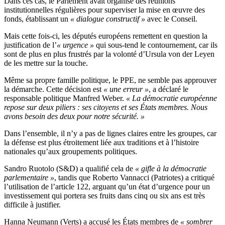
Dans ces cas, le Parlement avait organisé des réunions
institutionnelles régulières pour superviser la mise en œuvre des
fonds, établissant un
« dialogue constructif »
avec le Conseil.
Mais cette fois-ci, les députés européens remettent en question la
justification de l’
« urgence »
qui sous-tend le contournement, car ils
sont de plus en plus frustrés par la volonté d’Ursula von der Leyen
de les mettre sur la touche.
Même sa propre famille politique, le PPE, ne semble pas approuver
la démarche. Cette décision est
« une erreur »
, a déclaré le
responsable politique Manfred Weber.
« La démocratie européenne
repose sur deux piliers : ses citoyens et ses États membres. Nous
avons besoin des deux pour notre sécurité. »
Dans l’ensemble, il n’y a pas de lignes claires entre les groupes, car
la défense est plus étroitement liée aux traditions et à l’histoire
nationales qu’aux groupements politiques.
Sandro Ruotolo (S&D) a qualifié cela de
« gifle à la démocratie
parlementaire »
, tandis que Roberto Vannacci (Patriotes) a critiqué
l’utilisation de l’article 122, arguant qu’un état d’urgence pour un
investissement qui portera ses fruits dans cinq ou six ans est très
difficile à justifier.
Hanna Neumann (Verts) a accusé les États membres de
« sombrer