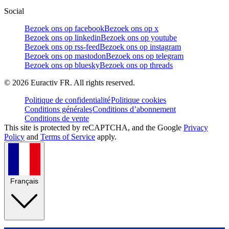
Social
Bezoek ons op facebook
Bezoek ons op x
Bezoek ons op linkedin
Bezoek ons op youtube
Bezoek ons op rss-feed
Bezoek ons op instagram
Bezoek ons op mastodon
Bezoek ons op telegram
Bezoek ons op bluesky
Bezoek ons op threads
©
2026
Euractiv FR. All rights reserved.
Politique de confidentialité
Politique cookies
Conditions générales
Conditions d’abonnement
Conditions de vente
This site is protected by reCAPTCHA, and the Google
Privacy
Policy
and
Terms of Service
apply.
Français