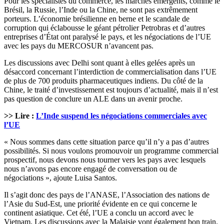
Pour les spécialistes du commerce, les marchés émergents, comme le
Brésil, la Russie, l’Inde ou la Chine, ne sont pas extrêmement
porteurs. L’économie brésilienne en berne et le scandale de
corruption qui éclabousse le géant pétrolier Petrobras et d’autres
entreprises d’État ont paralysé le pays, et les négociations de l’UE
avec les pays du MERCOSUR n’avancent pas.
Les discussions avec Delhi sont quant à elles gelées après un
désaccord concernant l’interdiction de commercialisation dans l’UE
de plus de 700 produits pharmaceutiques indiens. Du côté de la
Chine, le traité d’investissement est toujours d’actualité, mais il n’est
pas question de conclure un ALE dans un avenir proche.
>> Lire :
L’Inde suspend les négociations commerciales avec
l’UE
« Nous sommes dans cette situation parce qu’il n’y a pas d’autres
possibilités. Si nous voulons promouvoir un programme commercial
prospectif, nous devons nous tourner vers les pays avec lesquels
nous n’avons pas encore engagé de conversation ou de
négociations », ajoute Luisa Santos.
Il s’agit donc des pays de l’ANASE, l’Association des nations de
l’Asie du Sud-Est, une priorité évidente en ce qui concerne le
continent asiatique. Cet été, l’UE a conclu un accord avec le
Vietnam. Les discussions avec la Malaisie vont également bon train.