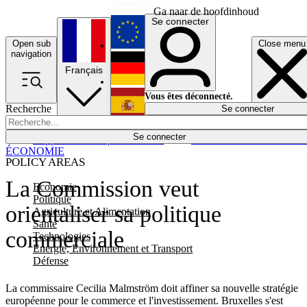
Ga naar de hoofdinhoud
Se connecter
Open sub
Close menu
English
navigation
Français
Deutsch
Vous êtes déconnecté.
Recherche
Se connecter
Español
Lumières éteintes
Se connecter
Rapporteur
Politique
Économie
Newsletters
Evénements
Em
ÉCONOMIE
POLICY AREAS
La Commission veut
Economie
Politique
orientaliser sa politique
Agriculture et Alimentation
Santé
commerciale
Technologies
Energie, Environnement et Transport
Défense
La commissaire Cecilia Malmström doit affiner sa nouvelle stratégie
européenne pour le commerce et l'investissement. Bruxelles s'est