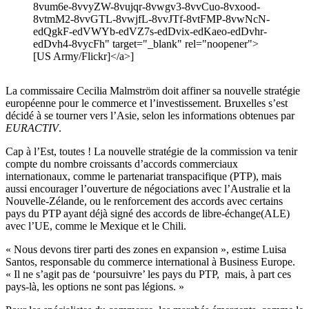
8vum6e-8vvyZW-8vujqr-8vwgv3-8vvCuo-8vxood-
8vtmM2-8vvGTL-8vwjfL-8vvJTf-8vtFMP-8vwNcN-
edQgkF-edVWYb-edVZ7s-edDvix-edKaeo-edDvhr-
edDvh4-8vycFh" target="_blank" rel="noopener">
[US Army/Flickr]</a>]
La commissaire Cecilia Malmström doit affiner sa nouvelle stratégie
européenne pour le commerce et l’investissement. Bruxelles s’est
décidé à se tourner vers l’Asie, selon les informations obtenues par
EURACTIV
.
Cap à l’Est, toutes ! La nouvelle stratégie de la commission va tenir
compte du nombre croissants d’accords commerciaux
internationaux, comme le partenariat transpacifique (PTP), mais
aussi encourager l’ouverture de négociations avec l’Australie et la
Nouvelle-Zélande, ou le renforcement des accords avec certains
pays du PTP ayant déjà signé des accords de libre-échange(ALE)
avec l’UE, comme le Mexique et le Chili.
« Nous devons tirer parti des zones en expansion », estime Luisa
Santos, responsable du commerce international à Business Europe.
« Il ne s’agit pas de ‘poursuivre’ les pays du PTP, mais, à part ces
pays-là, les options ne sont pas légions. »