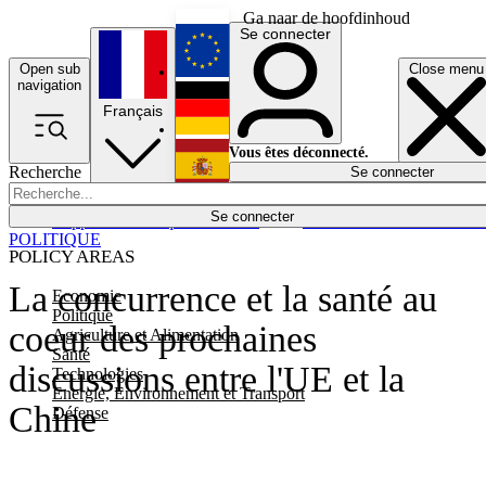
Ga naar de hoofdinhoud
Se connecter
Open sub
Close menu
English
navigation
Français
Deutsch
Vous êtes déconnecté.
Recherche
Se connecter
Español
Lumières éteintes
Se connecter
Rapporteur
Politique
Économie
Newsletters
Evénements
Em
POLITIQUE
POLICY AREAS
La concurrence et la santé au
Economie
Politique
coeur des prochaines
Agriculture et Alimentation
Santé
discussions entre l'UE et la
Technologies
Energie, Environnement et Transport
Chine
Défense