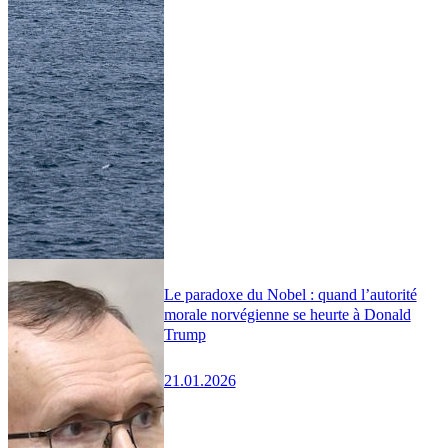
Le paradoxe du Nobel : quand l’autorité
morale norvégienne se heurte à Donald
Trump
21.01.2026