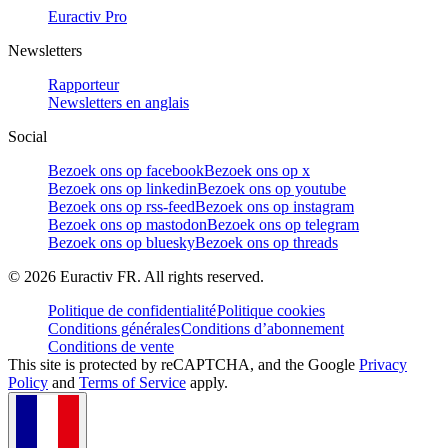
Euractiv Pro
Newsletters
Rapporteur
Newsletters en anglais
Social
Bezoek ons op facebook
Bezoek ons op x
Bezoek ons op linkedin
Bezoek ons op youtube
Bezoek ons op rss-feed
Bezoek ons op instagram
Bezoek ons op mastodon
Bezoek ons op telegram
Bezoek ons op bluesky
Bezoek ons op threads
©
2026
Euractiv FR. All rights reserved.
Politique de confidentialité
Politique cookies
Conditions générales
Conditions d’abonnement
Conditions de vente
This site is protected by reCAPTCHA, and the Google
Privacy
Policy
and
Terms of Service
apply.