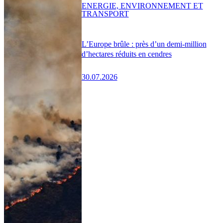
ENERGIE, ENVIRONNEMENT ET
TRANSPORT
L’Europe brûle : près d’un demi-million
d’hectares réduits en cendres
30.07.2026