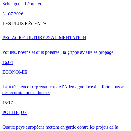
Schengen à l’épreuve
31.07.2026
LES PLUS RÉCENTS
PRO
AGRICULTURE & ALIMENTATION
Poulets, bovins et ours polaires : la grippe aviaire se propage
16:04
ÉCONOMIE
La « résilience surprenante » de l'Allemagne face à la forte hausse
des exportations chinoises
15:17
POLITIQUE
Quatre pays européens mettent en garde contre les projets de la