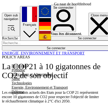
Ga naar de hoofdinhoud
Se connecter
Open sub
Close menu
English
navigation
Français
Deutsch
Vous êtes déconnecté.
Recherche
Se connecter
Español
Lumières éteintes
Se connecter
Rapporteur
Politique
Économie
Newsletters
Evénements
Em
ENERGIE, ENVIRONNEMENT ET TRANSPORT
POLICY AREAS
La COP21 à 10 gigatonnes de
Economie
Politique
CO2 de son objectif
Agriculture et Alimentation
Santé
Technologies
Energie, Environnement et Transport
Défense
Les engagements actuels des Etats pour la COP 21 représentent
encore 10 gigatonnes de CO2 pour respecter l'objectif de limiter
le réchauffement climatique à 2°C d'ici 2050.