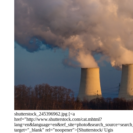
shutterstock_245396962.jpg [<a
href="http://www.shutterstock.com/cat.mhtml?
lang=en&language=en&ref_site=photo&search_source=searc
target="_blank" rel="noopener">[Shutterstock/ Ugis