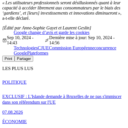
« Les utilisateurs professionnels seront désillusionnés quant à leur
capacité à accéder librement aux consommateurs par le biais des
‘gardiens’, et [leurs] investissements et innovations diminueront »
,
a-t-elle déclaré.
[Édité par Anne-Sophie Gayet et Laurent Geslin]
Google change d’avis et garde les cookies
Sep 10, 2024 -
Dernière mise à jour: Sep 10, 2024 -
14:43
14:56
Technologies
CJUE
Commission Européenne
concurrence
Google
Plateformes
Print
Partager
LES PLUS LUS
POLITIQUE
EXCLUSIF : L'Islande demande à Bruxelles de ne pas s'immiscer
dans son référendum sur l'UE
07.08.2026
ÉCONOMIE