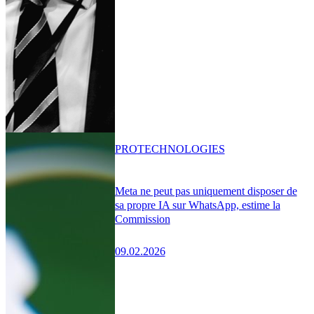
PRO
TECHNOLOGIES
Meta ne peut pas uniquement disposer de
sa propre IA sur WhatsApp, estime la
Commission
09.02.2026