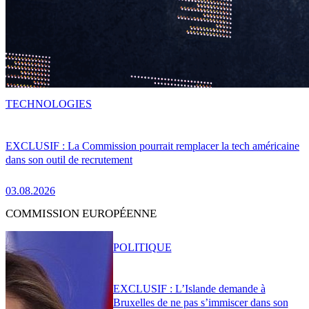
TECHNOLOGIES
EXCLUSIF : La Commission pourrait remplacer la tech américaine
dans son outil de recrutement
03.08.2026
COMMISSION EUROPÉENNE
POLITIQUE
EXCLUSIF : L’Islande demande à
Bruxelles de ne pas s’immiscer dans son