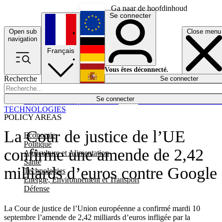
Ga naar de hoofdinhoud
Se connecter
Open sub
Close menu
English
navigation
Français
Deutsch
Vous êtes déconnecté.
Recherche
Se connecter
Español
Lumières éteintes
Se connecter
Rapporteur
Politique
Économie
Newsletters
Evénements
Em
TECHNOLOGIES
POLICY AREAS
La Cour de justice de l’UE
Economie
Politique
confirme une amende de 2,42
Agriculture et Alimentation
Santé
milliards d’euros contre Google
Technologies
Energie, Environnement et Transport
Défense
La Cour de justice de l’Union européenne a confirmé mardi 10
septembre l’amende de 2,42 milliards d’euros infligée par la