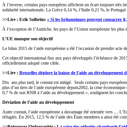
À l’inverse, certains pays européens affichent un écart toujours très i
solidarité internationale. La Grèce 0,14 %, l’Italie 0,21 %, le Portuga
>>Lire : Erik Solheim:
« Si les britanniques peuvent consacrer 
À l’exception de l’Autriche, les pays de l’Union européenne les plus élo
L’UE manque son objectif
Le bilan 2015 de l’aide européenne a été l’occasion de prendre acte de
Cet objectif international fixe aux pays développés l’échéance de 20
officiellement adopté cette cible.
>>Lire :
Bruxelles déplore la baisse de l’aide au développement d
Dix ans plus tard, le constat est mitigé. Seuls certains pays europée
plus d’un tiers de l’aide européenne depuis2002, la crise économique e
0,7 % de son RNB à l’aide au développement », soulignent les conclu
Déviation de l’aide au développement
Autre constat, l’aide européenne a davantage été orientée vers … L’Eur
réfugiés. En 2015, 12,5 % de l’aide des États membres a ainsi été cons
>>Retrouvez l’infographie :
La crise des réfugiés chamboule l’a