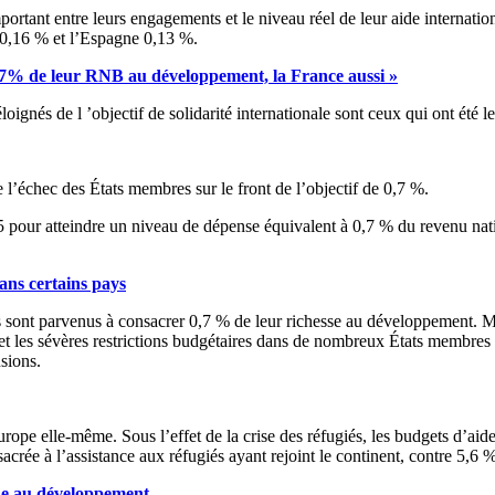
mportant entre leurs engagements et le niveau réel de leur aide internat
l 0,16 % et l’Espagne 0,13 %.
0,7% de leur RNB au développement, la France aussi »
ignés de l ’objectif de solidarité internationale sont ceux qui ont été l
 l’échec des États membres sur le front de l’objectif de 0,7 %.
15 pour atteindre un niveau de dépense équivalent à 0,7 % du revenu na
ans certains pays
ns sont parvenus à consacrer 0,7 % de leur richesse au développement. M
t les sévères restrictions budgétaires dans de nombreux États membres s
sions.
ope elle-même. Sous l’effet de la crise des réfugiés, les budgets d’aide 
acrée à l’assistance aux réfugiés ayant rejoint le continent, contre 5,6 
ide au développement