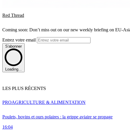
Red Thread
Coming soon: Don’t miss out on our new weekly briefing on EU-Asia 
Entrez votre email
S'abonner
Loading...
LES PLUS RÉCENTS
PRO
AGRICULTURE & ALIMENTATION
Poulets, bovins et ours polaires : la grippe aviaire se propage
16:04