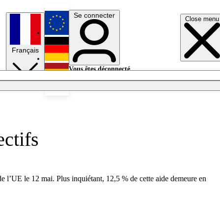
Se connecter
Close menu
English
Français
Deutsch
Vous êtes déconnecté.
Se connecter
Español
Lumières éteintes
ctifs
de l’UE le 12 mai. Plus inquiétant, 12,5 % de cette aide demeure en