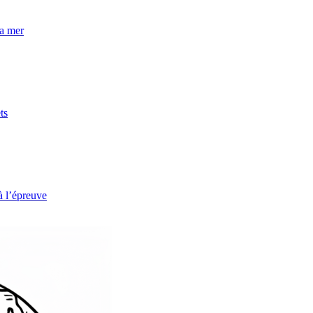
la mer
ts
à l’épreuve