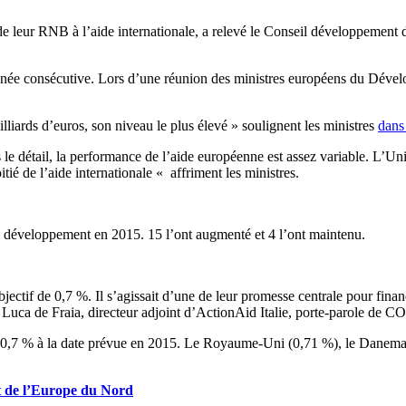
de leur RNB à l’aide internationale, a relevé le Conseil développement 
e consécutive. Lors d’une réunion des ministres européens du Développ
liards d’euros, son niveau le plus élevé » soulignent les ministres
dans
e détail, la performance de l’aide européenne est assez variable. L’Un
é de l’aide internationale « affriment les ministres.
au développement en 2015. 15 l’ont augmenté et 4 l’ont maintenu.
bjectif de 0,7 %. Il s’agissait d’une de leur promesse centrale pour fin
igné Luca de Fraia, directeur adjoint d’ActionAid Italie, porte-parole de
 de 0,7 % à la date prévue en 2015. Le Royaume-Uni (0,71 %), le Danem
t de l’Europe du Nord