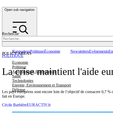
Open sub navigation
Recherche
Rapporteur
Politique
Économie
Newsletters
Evénements
Em
POLICY AREAS
POLITIQUE
Economie
Politique
La crise maintient l'aide e
Agriculture et Alimentation
Santé
Technologies
Energie, Environnement et Transport
Défense
Les pays européens sont encore loin de l’objectif de consacrer 0,7 % 
fait en Europe.
Cécile Barbière
EURACTIV.fr