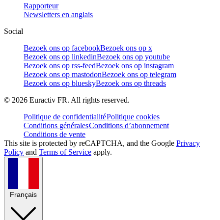
Rapporteur
Newsletters en anglais
Social
Bezoek ons op facebook
Bezoek ons op x
Bezoek ons op linkedin
Bezoek ons op youtube
Bezoek ons op rss-feed
Bezoek ons op instagram
Bezoek ons op mastodon
Bezoek ons op telegram
Bezoek ons op bluesky
Bezoek ons op threads
©
2026
Euractiv FR. All rights reserved.
Politique de confidentialité
Politique cookies
Conditions générales
Conditions d’abonnement
Conditions de vente
This site is protected by reCAPTCHA, and the Google
Privacy
Policy
and
Terms of Service
apply.
Français