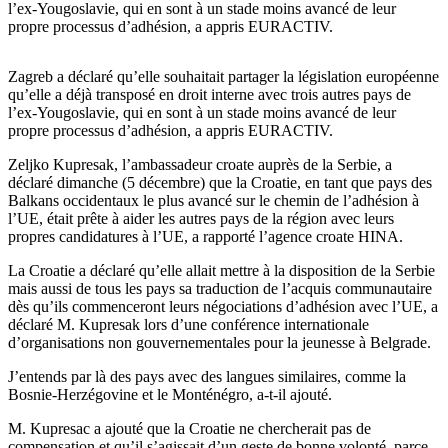
l’ex-Yougoslavie, qui en sont à un stade moins avancé de leur
propre processus d’adhésion, a appris EURACTIV.
Zagreb a déclaré qu’elle souhaitait partager la législation européenne
qu’elle a déjà transposé en droit interne avec trois autres pays de
l’ex-Yougoslavie, qui en sont à un stade moins avancé de leur
propre processus d’adhésion, a appris EURACTIV.
Zeljko Kupresak, l’ambassadeur croate auprès de la Serbie, a
déclaré dimanche (5 décembre) que la Croatie, en tant que pays des
Balkans occidentaux le plus avancé sur le chemin de l’adhésion à
l’UE, était prête à aider les autres pays de la région avec leurs
propres candidatures à l’UE, a rapporté l’agence croate HINA.
La Croatie a déclaré qu’elle allait mettre à la disposition de la Serbie
mais aussi de tous les pays sa traduction de l’acquis communautaire
dès qu’ils commenceront leurs négociations d’adhésion avec l’UE, a
déclaré M. Kupresak lors d’une conférence internationale
d’organisations non gouvernementales pour la jeunesse à Belgrade.
J’entends par là des pays avec des langues similaires, comme la
Bosnie-Herzégovine et le Monténégro, a-t-il ajouté.
M. Kupresac a ajouté que la Croatie ne chercherait pas de
compensation et qu’il s’agissait d’un geste de bonne volonté, parce