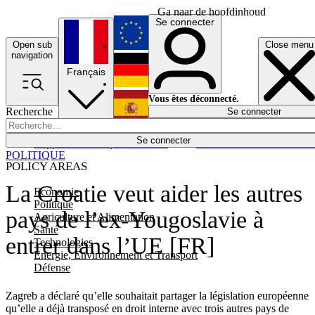
Ga naar de hoofdinhoud
Se connecter
Open sub
Close menu
English
navigation
Français
Deutsch
Vous êtes déconnecté.
Recherche
Se connecter
Español
Lumières éteintes
Se connecter
Rapporteur
Politique
Économie
Newsletters
Evénements
Em
POLITIQUE
POLICY AREAS
La Croatie veut aider les autres
Economie
Politique
pays de l’ex-Yougoslavie à
Agriculture et Alimentation
Santé
entrer dans l’UE [FR]
Technologies
Energie, Environnement et Transport
Défense
Zagreb a déclaré qu’elle souhaitait partager la législation européenne
qu’elle a déjà transposé en droit interne avec trois autres pays de