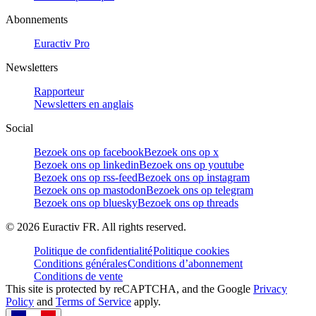
Abonnements
Euractiv Pro
Newsletters
Rapporteur
Newsletters en anglais
Social
Bezoek ons op facebook
Bezoek ons op x
Bezoek ons op linkedin
Bezoek ons op youtube
Bezoek ons op rss-feed
Bezoek ons op instagram
Bezoek ons op mastodon
Bezoek ons op telegram
Bezoek ons op bluesky
Bezoek ons op threads
©
2026
Euractiv FR. All rights reserved.
Politique de confidentialité
Politique cookies
Conditions générales
Conditions d’abonnement
Conditions de vente
This site is protected by reCAPTCHA, and the Google
Privacy
Policy
and
Terms of Service
apply.