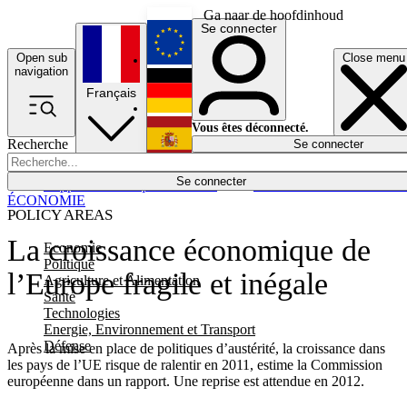
Ga naar de hoofdinhoud
Se connecter
Open sub
Close menu
English
navigation
Français
Deutsch
Vous êtes déconnecté.
Recherche
Se connecter
Español
Lumières éteintes
Se connecter
Rapporteur
Politique
Économie
Newsletters
Evénements
Em
ÉCONOMIE
POLICY AREAS
La croissance économique de
Economie
Politique
l’Europe fragile et inégale
Agriculture et Alimentation
Santé
Technologies
Energie, Environnement et Transport
Défense
Après la mise en place de politiques d’austérité, la croissance dans
les pays de l’UE risque de ralentir en 2011, estime la Commission
européenne dans un rapport. Une reprise est attendue en 2012.