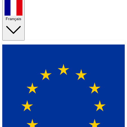
Français