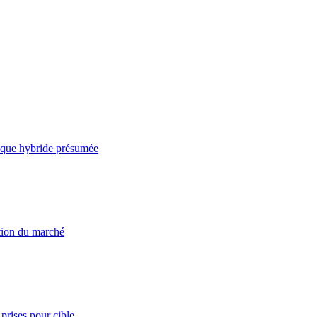
taque hybride présumée
ation du marché
prises pour cible