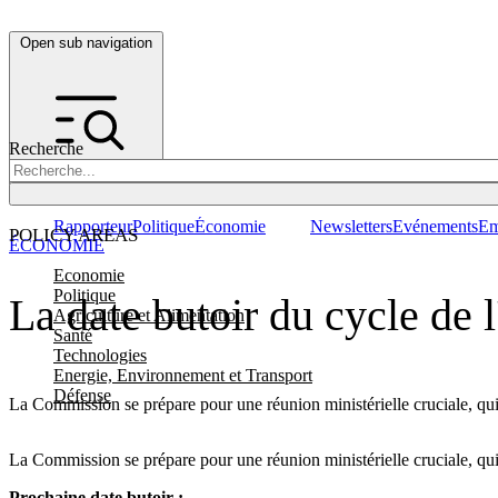
Open sub navigation
Recherche
Rapporteur
Politique
Économie
Newsletters
Evénements
Em
POLICY AREAS
ÉCONOMIE
Economie
Politique
La date butoir du cycle d
Agriculture et Alimentation
Santé
Technologies
Energie, Environnement et Transport
Défense
La Commission se prépare pour une réunion ministérielle cruciale, qui
La Commission se prépare pour une réunion ministérielle cruciale, qu
Prochaine date butoir :