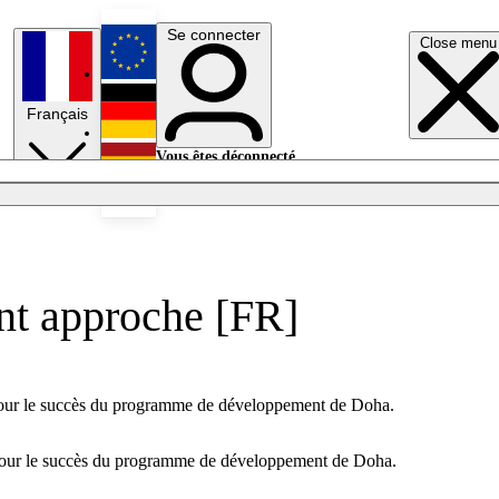
Se connecter
Close menu
English
Français
Deutsch
Vous êtes déconnecté.
Se connecter
Español
Lumières éteintes
nt approche [FR]
ve pour le succès du programme de développement de Doha.
ve pour le succès du programme de développement de Doha.