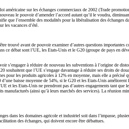
la loi américaine sur les échanges commerciaux de 2002 (Trade promotion 
e nouveau le pouvoir d’amender l’accord autant qu’il le voudra, diminuan
nifie que l’ensemble des modalités pour la libéralisation des échanges dan
ur les vacances d’été.
tre trouvé avant de pouvoir examiner d’autres questions importantes comm
ns ce débat sont l’UE, les Etats-Unis et le G20 (groupe de pays en dév
oir s’engager à réduire de nouveau les subventions à l’origine de distor
G20 souhaitent que l’UE s’engage davantage à réduire ses droits de dou
 pour les produits agricoles à 12% en moyenne, mais elle a précisé qu’el
d’une baisse moyenne de 54%, si le G20 et les Etats-Unis améliorent l
l’UE et les Etats-Unis ne prendront pas d’autres engagements tant que l
s manufacturés (ainsi qu’à leurs marchés des services). La réunion mini
hanges dans les domaines agricole et industriel soit dans l’impasse, plus
acilitation des échanges, qui doivent encore être débattues.