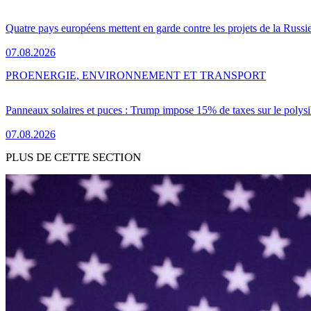
Quatre pays européens mettent en garde contre les projets de la Russi
07.08.2026
PRO
ENERGIE, ENVIRONNEMENT ET TRANSPORT
Panneaux solaires et puces : Trump impose 15% de taxes sur le polysi
07.08.2026
PLUS DE CETTE SECTION