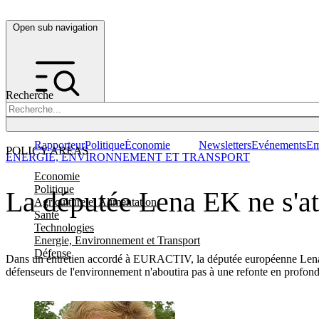
Open sub navigation
Recherche
Rapporteur
Politique
Économie
Newsletters
Evénements
Em
POLICY AREAS
ENERGIE, ENVIRONNEMENT ET TRANSPORT
Economie
Politique
La députée Lena EK ne s'a
Agriculture et Alimentation
Santé
Technologies
Energie, Environnement et Transport
Défense
Dans un entretien accordé à EURACTIV, la députée européenne Lena E
défenseurs de l'environnement n'aboutira pas à une refonte en profon