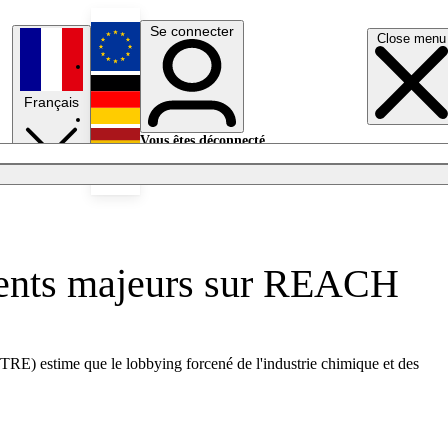
Se connecter
Close menu
English
Français
Deutsch
Vous êtes déconnecté.
Se connecter
Español
Lumières éteintes
ments majeurs sur REACH
E) estime que le lobbying forcené de l'industrie chimique et des