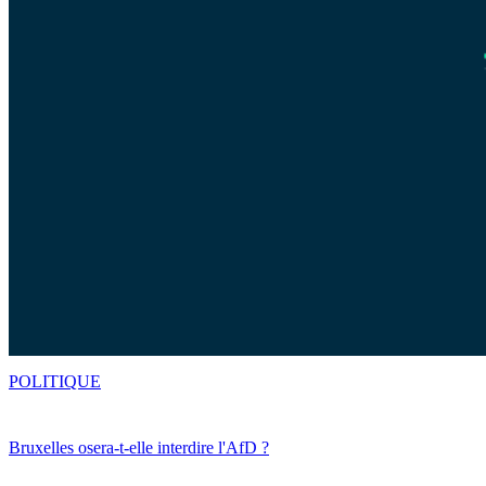
POLITIQUE
Bruxelles osera-t-elle interdire l'AfD ?