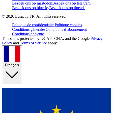
Bezoek ons op mastodon
Bezoek ons op telegram
Bezoek ons op bluesky
Bezoek ons op threads
©
2026
Euractiv FR. All rights reserved.
Politique de confidentialité
Politique cookies
Conditions générales
Conditions d’abonnement
Conditions de vente
This site is protected by reCAPTCHA, and the Google
Privacy
Policy
and
Terms of Service
apply.
Français