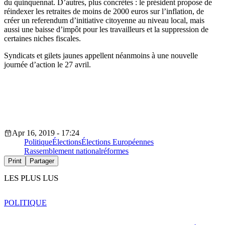
du quinquennat. D’autres, plus concrètes : le président propose de
réindexer les retraites de moins de 2000 euros sur l’inflation, de
créer un referendum d’initiative citoyenne au niveau local, mais
aussi une baisse d’impôt pour les travailleurs et la suppression de
certaines niches fiscales.
Syndicats et gilets jaunes appellent néanmoins à une nouvelle
journée d’action le 27 avril.
Apr 16, 2019 - 17:24
Politique
Élections
Élections Européennes
Rassemblement national
réformes
Print
Partager
LES PLUS LUS
POLITIQUE