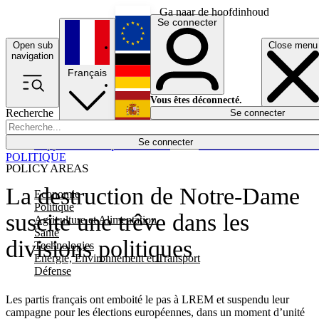
Ga naar de hoofdinhoud
Se connecter
Open sub
Close menu
English
navigation
Français
Deutsch
Vous êtes déconnecté.
Recherche
Se connecter
Español
Lumières éteintes
Se connecter
Rapporteur
Politique
Économie
Newsletters
Evénements
Em
POLITIQUE
POLICY AREAS
La destruction de Notre-Dame
Economie
Politique
suscite une trêve dans les
Agriculture et Alimentation
Santé
divisions politiques
Technologies
Energie, Environnement et Transport
Défense
Les partis français ont emboité le pas à LREM et suspendu leur
campagne pour les élections européennes, dans un moment d’unité