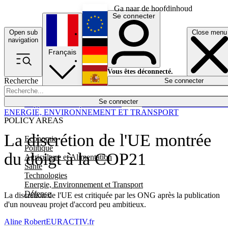
Ga naar de hoofdinhoud
Se connecter
Open sub
Close menu
English
navigation
Français
Deutsch
Vous êtes déconnecté.
Recherche
Se connecter
Español
Lumières éteintes
Se connecter
Rapporteur
Politique
Économie
Newsletters
Evénements
Em
ENERGIE, ENVIRONNEMENT ET TRANSPORT
POLICY AREAS
La discrétion de l'UE montrée
Economie
Politique
du doigt à la COP21
Agriculture et Alimentation
Santé
Technologies
Energie, Environnement et Transport
Défense
La discrétion de l'UE est critiquée par les ONG après la publication
d'un nouveau projet d'accord peu ambitieux.
Aline Robert
EURACTIV.fr