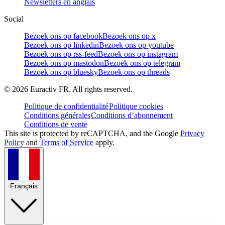
Newsletters en anglais
Social
Bezoek ons op facebook
Bezoek ons op x
Bezoek ons op linkedin
Bezoek ons op youtube
Bezoek ons op rss-feed
Bezoek ons op instagram
Bezoek ons op mastodon
Bezoek ons op telegram
Bezoek ons op bluesky
Bezoek ons op threads
©
2026
Euractiv FR. All rights reserved.
Politique de confidentialité
Politique cookies
Conditions générales
Conditions d’abonnement
Conditions de vente
This site is protected by reCAPTCHA, and the Google
Privacy
Policy
and
Terms of Service
apply.
Français