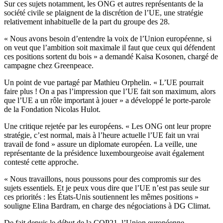
Sur ces sujets notamment, les ONG et autres représentants de la
société civile se plaignent de la discrétion de l’UE, une stratégie
relativement inhabituelle de la part du groupe des 28.
« Nous avons besoin d’entendre la voix de l’Union européenne, si
on veut que l’ambition soit maximale il faut que ceux qui défendent
ces positions sortent du bois » a demandé Kaisa Kosonen, chargé de
campagne chez Greenpeace.
Un point de vue partagé par Mathieu Orphelin. « L’UE pourrait
faire plus ! On a pas l’impression que l’UE fait son maximum, alors
que l’UE a un rôle important à jouer » a développé le porte-parole
de la Fondation Nicolas Hulot.
Une critique rejetée par les européens. « Les ONG ont leur propre
stratégie, c’est normal, mais à l’heure actuelle l’UE fait un vrai
travail de fond » assure un diplomate européen. La veille, une
représentante de la présidence luxembourgeoise avait également
contesté cette approche.
« Nous travaillons, nous poussons pour des compromis sur des
sujets essentiels. Et je peux vous dire que l’UE n’est pas seule sur
ces priorités : les États-Unis soutiennent les mêmes positions »
souligne Elina Bardram, en charge des négociations à DG Climat.
De fait depuis le début de la COP21, l’Union européenne