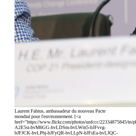
Laurent Fabius, ambassadeur du nouveau Pacte
mondial pour l'environnement. [<a
href="https://www.flickr.com/photos/unfccc/22334875845/in/ph
A2E5si-bvM6GG-bvLDSm-bvLWm5-bJFvvg-
bJFJCK-bvLPbj-bJFyQR-bvLLpN-bJFsEa-bvLJQC-