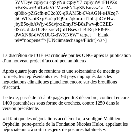
5VVDye-cqSycu-cqSyNu-cqSyY7-cqSyuW-rFHPZs-
rrBrSw-rrBnt1-rJaVCM-rrs6N1-gSNBuv-w1aiaV-
qf88io-pZGcfh-nC2o8X-qRAM5b-6VeAGN-e4Xzq7-
jbCWCs-oiRxpE-o2p1Q9-o2qkor-oiTJbP-jbCVHw-
jbyE5e-jbAWjy-dSdvjr-zZmyJY-B8zPwv-jbCZEE-
dSi5Ud-d2DDPs-sricvQ-d1Bses-d1BrRq-kEf9Pk-
dWXN6f-dWXUbG-dWXN6W" target="_blank"
rel="noopener">[UNclimatechange/Flickr]</a>]
La discrétion de l’UE est critiquée par les ONG après la publication
d’un nouveau projet d’accord peu ambitieux.
Après quatre jours de réunions et une soixantaine de meetings
formels, les représentants des 194 pays impliqués dans les
négociations climatiques planchent encore sur des brouillons
d’accord.
Le texte, passé de 55 à 50 pages jeudi 3 décembre, contient encore
1400 parenthèses sous forme de crochets, contre 1250 dans la
version précédente.
« Il faut que les négociations accélèrent », a souligné Matthieu
Orphelin, porte-parole de la Fondation Nicolas Hulot, appelant les
négociateurs « à sortir des jeux de postures habituels ».