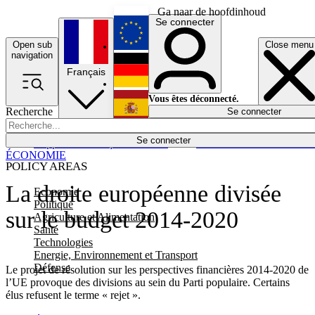
Ga naar de hoofdinhoud
Se connecter
Open sub
Close menu
English
navigation
Français
Deutsch
Vous êtes déconnecté.
Recherche
Se connecter
Español
Lumières éteintes
Se connecter
Rapporteur
Politique
Économie
Newsletters
Evénements
Em
ÉCONOMIE
POLICY AREAS
La droite européenne divisée
Economie
Politique
sur le budget 2014-2020
Agriculture et Alimentation
Santé
Technologies
Energie, Environnement et Transport
Défense
Le projet de résolution sur les perspectives financières 2014-2020 de
l’UE provoque des divisions au sein du Parti populaire. Certains
élus refusent le terme « rejet ».