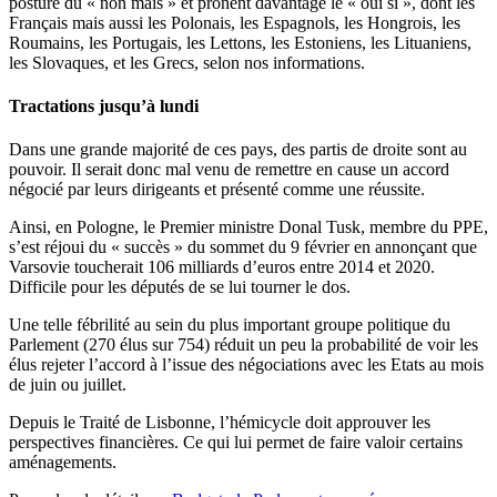
posture du « non mais » et prônent davantage le « oui si », dont les
Français mais aussi les Polonais, les Espagnols, les Hongrois, les
Roumains, les Portugais, les Lettons, les Estoniens, les Lituaniens,
les Slovaques, et les Grecs, selon nos informations.
Tractations jusqu’à lundi
Dans une grande majorité de ces pays, des partis de droite sont au
pouvoir. Il serait donc mal venu de remettre en cause un accord
négocié par leurs dirigeants et présenté comme une réussite.
Ainsi, en Pologne, le Premier ministre Donal Tusk, membre du PPE,
s’est réjoui du « succès » du sommet du 9 février en annonçant que
Varsovie toucherait 106 milliards d’euros entre 2014 et 2020.
Difficile pour les députés de se lui tourner le dos.
Une telle fébrilité au sein du plus important groupe politique du
Parlement (270 élus sur 754) réduit un peu la probabilité de voir les
élus rejeter l’accord à l’issue des négociations avec les Etats au mois
de juin ou juillet.
Depuis le Traité de Lisbonne, l’hémicycle doit approuver les
perspectives financières. Ce qui lui permet de faire valoir certains
aménagements.