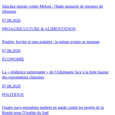
Sánchez riposte contre Meloni : l'Italie menacée de mesures de
rétorsion
07.08.2026
PRO
AGRICULTURE & ALIMENTATION
Poulets, bovins et ours polaires : la grippe aviaire se propage
07.08.2026
ÉCONOMIE
La « résilience surprenante » de l'Allemagne face à la forte hausse
des exportations chinoises
07.08.2026
POLITIQUE
Quatre pays européens mettent en garde contre les projets de la
Russie pour l'Ossétie du Sud