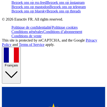
Bezoek ons op rss-feed
Bezoek ons op instagram
Bezoek ons op mastodon
Bezoek ons op telegram
Bezoek ons op bluesky
Bezoek ons op threads
©
2026
Euractiv FR. All rights reserved.
Politique de confidentialité
Politique cookies
Conditions générales
Conditions d’abonnement
Conditions de vente
This site is protected by reCAPTCHA, and the Google
Privacy
Policy
and
Terms of Service
apply.
Français