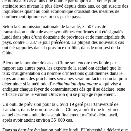
de nouveaux cas a plus que doublé par rapport à la veille pour
atteindre son niveau le plus élevé depuis deux ans, ce qui suscite des
inquiétudes quant au coût économique croissant des mesures de
confinement rigoureuses prises par le pays.
Selon la Commission nationale de la santé, 3 507 cas de
transmission nationale avec symptômes confirmés ont été signalés
lundi dans plus d’une douzaine de provinces et de municipalités du
pays, contre 1 337 le jour précédent. La plupart des nouveaux cas
ont été rapportés dans la province du Jilin, dans le nord-est de la
Chine.
Bien que le nombre de cas en Chine soit encore très faible par
rapport aux autres pays, les experts de la santé ont déclaré que le
taux d’augmentation du nombre d’infections quotidiennes dans le
pays au cours des prochaines semaines serait un facteur crucial pour
déterminer si la méthode d’
« élimination dynamique »
, qui vise à
endiguer chaque foyer de contaminations dès qu’il se déclare, reste
efficace contre le variant Omicron qui se propage rapidement.
Un outil de prévision pour la Covid-19 géré par l’Université de
Lanzhou, dans le nord-ouest de la Chine, a prédit que le rythme
actuel des contaminations serait finalement maîtrisé début avril,
après avoir atteint environ 35 000 cas.
Dans sa dernière évaluation publiée lundi, l’Université a déclaré que