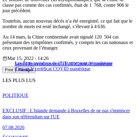
classe pas comme des cas confirmés, était de 1 768, contre 906 le
jour précédent.
Toutefois, aucun nouveau décès n’a été enregistré, ce qui fait que le
nombre de morts est resté inchangé, s’élevant à 4 636.
Au 14 mars, la Chine continentale avait signalé 120 504 cas
présentant des symptômes confirmés, y compris les cas nationaux et
ceux provenant de l’étranger.
Mar 15, 2022 - 14:26
Les États membres de l’UE acceptent de prolonger
Santé
Chine
coronavirus
COVID
Covid-19
pandémie
d’un an le certificat COVID numérique
Print
Partager
LES PLUS LUS
POLITIQUE
EXCLUSIF : L'Islande demande à Bruxelles de ne pas s'immiscer
dans son référendum sur l'UE
07.08.2026