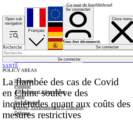
Ga naar de hoofdinhoud
Se connecter
Open sub
Close menu
English
navigation
Français
Deutsch
Vous êtes déconnecté.
Recherche
Se connecter
Español
Lumières éteintes
Se connecter
Rapporteur
Politique
Économie
Newsletters
Evénements
Em
SANTÉ
POLICY AREAS
La flambée des cas de Covid
Economie
Politique
en Chine soulève des
Agriculture et Alimentation
Santé
inquiétudes quant aux coûts des
Technologies
Energie, Environnement et Transport
mesures restrictives
Défense