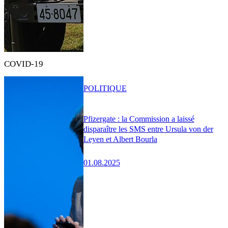
COVID-19
POLITIQUE
Pfizergate : la Commission a laissé
disparaître les SMS entre Ursula von der
Leyen et Albert Bourla
01.08.2025