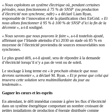
« Nous exploitons un système électrique où, pendant certaines
périodes, nous fonctionnons à 75 % de SNSP (ou production
d’électricité non synchrone, ndlr) »
a déclaré Liam Ryan,
responsable de l’innovation et de la planification chez EirGrid.
« Et
nous allons fonctionner à 95 % à 100 % de SNSP d’ici la fin de la
décennie »
, a-t-il souligné.
« Nous savons que nous pouvons le faire »
, a-t-il toutefois ajouté,
affirmant que l’Irlande atteindra d’ici 2030 un stade où 85 % en
moyenne de l’électricité proviendra de sources renouvelables non
synchrones.
Le plus grand défi, a-t-il ajouté, sera de répondre à la demande
d’électricité lorsqu’il n’y a pas de vent ou de soleil.
Le stockage à long terme est
« le prochain obstacle que nous
devrons surmonter »
, a déclaré M. Ryan.
« Et je pense que celui qui
trouvera cette solution sera multimilliardaire du jour au
lendemain »
.
Gagner les cœurs et les esprits
En attendant, le défi immédiat consiste à gérer les flux d’électricité
dans un système énergétique comportant un nombre croissant de
petites installations de production d’énergie distribuée comme