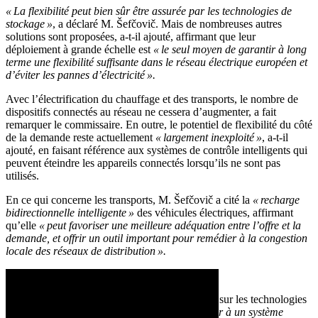
« La flexibilité peut bien sûr être assurée par les technologies de
stockage »
, a déclaré M. Šefčovič. Mais de nombreuses autres
solutions sont proposées, a-t-il ajouté, affirmant que leur
déploiement à grande échelle est
« le seul moyen de garantir à long
terme une flexibilité suffisante dans le réseau électrique européen et
d’éviter les pannes d’électricité ».
Avec l’électrification du chauffage et des transports, le nombre de
dispositifs connectés au réseau ne cessera d’augmenter, a fait
remarquer le commissaire. En outre, le potentiel de flexibilité du côté
de la demande reste actuellement
« largement inexploité »
, a-t-il
ajouté, en faisant référence aux systèmes de contrôle intelligents qui
peuvent éteindre les appareils connectés lorsqu’ils ne sont pas
utilisés.
En ce qui concerne les transports, M. Šefčovič a cité la
« recharge
bidirectionnelle intelligente »
des véhicules électriques, affirmant
qu’elle
« peut favoriser une meilleure adéquation entre l’offre et la
demande, et offrir un outil important pour remédier à la congestion
locale des réseaux de distribution ».
La numérisation, un outil clé
Toutes ces solutions ont en commun de reposer sur les technologies
numériques. La numérisation
« permet de passer à un système