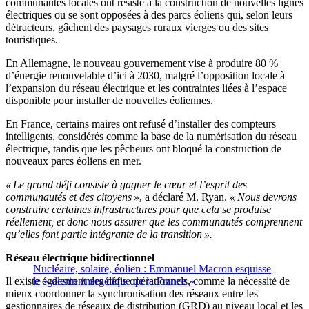
communautés locales ont résisté à la construction de nouvelles lignes
électriques ou se sont opposées à des parcs éoliens qui, selon leurs
détracteurs, gâchent des paysages ruraux vierges ou des sites
touristiques.
En Allemagne, le nouveau gouvernement vise à produire 80 %
d’énergie renouvelable d’ici à 2030, malgré l’opposition locale à
l’expansion du réseau électrique et les contraintes liées à l’espace
disponible pour installer de nouvelles éoliennes.
En France, certains maires ont refusé d’installer des compteurs
intelligents, considérés comme la base de la numérisation du réseau
électrique, tandis que les pêcheurs ont bloqué la construction de
nouveaux parcs éoliens en mer.
« Le grand défi consiste à gagner le cœur et l’esprit des
communautés et des citoyens »
, a déclaré M. Ryan.
« Nous devrons
construire certaines infrastructures pour que cela se produise
réellement, et donc nous assurer que les communautés comprennent
qu’elles font partie intégrante de la transition ».
Réseau électrique bidirectionnel
Nucléaire, solaire, éolien : Emmanuel Macron esquisse
Il existe également des défis opérationnels, comme la nécessité de
le « destin énergétique de la France »
mieux coordonner la synchronisation des réseaux entre les
gestionnaires de réseaux de distribution (GRD) au niveau local et les