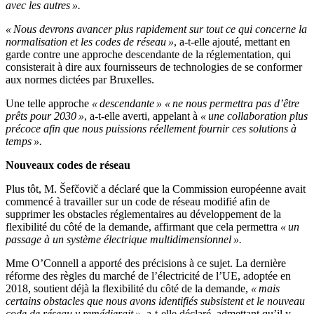
avec les autres ».
« Nous devrons avancer plus rapidement sur tout ce qui concerne la
normalisation et les codes de réseau »
, a-t-elle ajouté, mettant en
garde contre une approche descendante de la réglementation, qui
consisterait à dire aux fournisseurs de technologies de se conformer
aux normes dictées par Bruxelles.
Une telle approche
« descendante »
« ne nous permettra pas d’être
prêts pour 2030 »
, a-t-elle averti, appelant à
« une collaboration plus
précoce afin que nous puissions réellement fournir ces solutions à
temps ».
Nouveaux codes de réseau
Plus tôt, M. Šefčovič a déclaré que la Commission européenne avait
commencé à travailler sur un code de réseau modifié afin de
supprimer les obstacles réglementaires au développement de la
flexibilité du côté de la demande, affirmant que cela permettra
« un
passage à un système électrique multidimensionnel ».
Mme O’Connell a apporté des précisions à ce sujet. La dernière
réforme des règles du marché de l’électricité de l’UE, adoptée en
2018, soutient déjà la flexibilité du côté de la demande,
« mais
certains obstacles que nous avons identifiés subsistent et le nouveau
code de réseau y remédierait »
, a-t-elle déclaré, admettant qu’il y