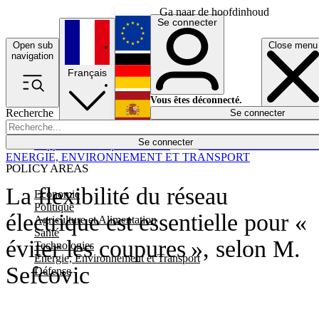
Ga naar de hoofdinhoud
Se connecter
Open sub
Close menu
English
navigation
Français
Deutsch
Vous êtes déconnecté.
Recherche
Se connecter
Español
Lumières éteintes
Se connecter
Rapporteur
Politique
Économie
Newsletters
Evénements
Em
ENERGIE, ENVIRONNEMENT ET TRANSPORT
POLICY AREAS
La flexibilité du réseau
Economie
Politique
électrique est essentielle pour «
Agriculture et Alimentation
Santé
éviter les coupures », selon M.
Technologies
Energie, Environnement et Transport
Sefcovic
Défense