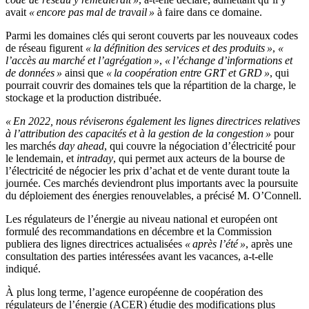
avait
« encore pas mal de travail »
à faire dans ce domaine.
Parmi les domaines clés qui seront couverts par les nouveaux codes
de réseau figurent
« la définition des services et des produits »
,
«
l’accès au marché et l’agrégation »
,
« l’échange d’informations et
de données »
ainsi que
« la coopération entre GRT et GRD »
, qui
pourrait couvrir des domaines tels que la répartition de la charge, le
stockage et la production distribuée.
« En 2022, nous réviserons également les lignes directrices relatives
à l’attribution des capacités et à la gestion de la congestion »
pour
les marchés
day ahead
, qui couvre la négociation d’électricité pour
le lendemain, et
intraday
, qui permet aux acteurs de la bourse de
l’électricité de négocier les prix d’achat et de vente durant toute la
journée. Ces marchés deviendront plus importants avec la poursuite
du déploiement des énergies renouvelables, a précisé M. O’Connell.
Les régulateurs de l’énergie au niveau national et européen ont
formulé des recommandations en décembre et la Commission
publiera des lignes directrices actualisées
« après l’été »
, après une
consultation des parties intéressées avant les vacances, a-t-elle
indiqué.
À plus long terme, l’agence européenne de coopération des
régulateurs de l’énergie (ACER) étudie des modifications plus