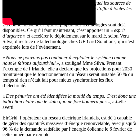
énergétique distribué multidirectionnel, dans lequel les sources de
demande participent activement à l’équilibre de l’offre à toutes les
échelles »
, a déclaré le commissaire.
La bonne nouvelle est que la plupart des technologies sont déjà
disponibles. Ce qu’il faut maintenant, c’est apporter un
« esprit
d’urgence »
et accélérer le déploiement sur le marché, selon Vera
Silva, directrice de la technologie chez GE Grid Solutions, qui s’est
exprimée lors de l’événement.
« Nous ne pouvons pas continuer à exploiter le système comme
nous le faisons aujourd’hui »
, a souligné Mme Silva. Prenant
l’exemple de l’Irlande, elle a déclaré que les projections pour 2030
montraient que le fonctionnement du réseau serait instable 50 % du
temps si rien n’était fait pour mieux synchroniser les flux
d’électricité.
« Des pénuries ont été identifiées la moitié du temps. C’est donc une
indication claire que le statu quo ne fonctionnera pas »
, a-t-elle
averti.
EirGrid, l’opérateur du réseau électrique irlandais, est déjà capable
de gérer des quantités massives d’énergie renouvelable, avec jusqu’à
96 % de la demande satisfaite par l’énergie éolienne le 6 février de
cette année par exemple.