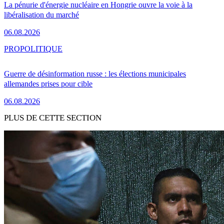
La pénurie d'énergie nucléaire en Hongrie ouvre la voie à la
libéralisation du marché
06.08.2026
PRO
POLITIQUE
Guerre de désinformation russe : les élections municipales
allemandes prises pour cible
06.08.2026
PLUS DE CETTE SECTION