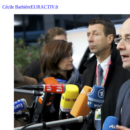
Cécile Barbière
EURACTIV.fr