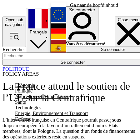
Ga naar de hoofdinhoud
Se connecter
Open sub
Close menu
English
navigation
Français
Deutsch
Vous êtes déconnecté.
Recherche
Se connecter
Español
Lumières éteintes
Se connecter
Rapporteur
Politique
Économie
Newsletters
Evénements
Em
POLITIQUE
POLICY AREAS
La France attend le soutien de
Economie
Politique
l’UE sur la Centrafrique
Agriculture et Alimentation
Santé
Technologies
Energie, Environnement et Transport
Défense
L’intervention française en Centrafrique pourrait passer sous
drapeau européen à la faveur d’un ralliement d’autres États
membres, dont la Pologne. La question d’un fonds de financements
des opérations extérieurs reste en suspens.