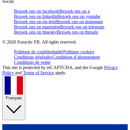
Social
Bezoek ons op facebook
Bezoek ons op x
Bezoek ons op linkedin
Bezoek ons op youtube
Bezoek ons op rss-feed
Bezoek ons op instagram
Bezoek ons op mastodon
Bezoek ons op telegram
Bezoek ons op bluesky
Bezoek ons op threads
©
2026
Euractiv FR. All rights reserved.
Politique de confidentialité
Politique cookies
Conditions générales
Conditions d’abonnement
Conditions de vente
This site is protected by reCAPTCHA, and the Google
Privacy
Policy
and
Terms of Service
apply.
Français