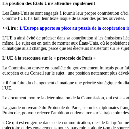
La position des États-Unis attendue rapidement
Les États-Unis se sont engagés à fournir leur propre contribution d’ici
Comme l’UE l’a fait, leur texte risque de laisser des portes ouvertes.
>>Lire :
L’Europe apporte sa pièce au puzzle de la coopération in
L’UE a ainsi évité de préciser dans sa contribution si les émissions lié
même. Le sujet est en train de monter aux États-Unis, où le préside
climatique allait changer, parce que les électeurs insisteront sur le suje
L’UE à la rescousse sur le « protocole de Paris »
La Commission œuvre en parallèle du gouvernement français pour faire
européen et au Conseil sur le sujet ; une position nettement plus dév
« il faut faire du changement climatique une priorité stratégique du d
l’UE.
Le document montre la détermination de la Commission, qui est « sorti
La grande nouveauté du Protocole de Paris, selon les diplomates frança
Protocole, pouvoir relever l’ambition et demeurer sur la trajectoire de
« Ce qui est en germe dans cette communication, c’est le fait qu’on ne
trajectoire et des engagements pour y parvenir, » ajoute t-on de sour