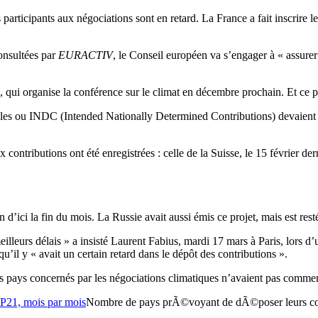
participants aux négociations sont en retard. La France a fait inscrire 
consultées par
EURACTIV
, le Conseil européen va s’engager à « assurer
e, qui organise la conférence sur le climat en décembre prochain. Et ce 
ales ou INDC (Intended Nationally Determined Contributions) devaient ê
 contributions ont été enregistrées : celle de la Suisse, le 15 février dern
d’ici la fin du mois. La Russie avait aussi émis ce projet, mais est resté
eilleurs délais » a insisté Laurent Fabius, mardi 17 mars à Paris, lors 
il y « avait un certain retard dans le dépôt des contributions ».
 pays concernés par les négociations climatiques n’avaient pas commencé
Nombre de pays prÃ©voyant de dÃ©poser leurs co