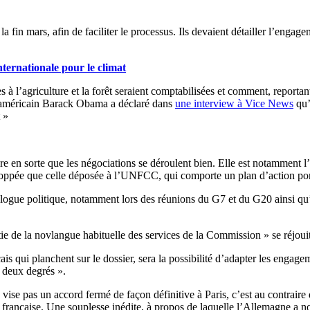
 la fin mars, afin de faciliter le processus. Ils devaient détailler l’eng
ternationale pour le climat
es à l’agriculture et la forêt seraient comptabilisées et comment, reportan
nt américain Barack Obama a déclaré dans
une interview à Vice News
qu’
t »
 en sorte que les négociations se déroulent bien. Elle est notamment l
eloppée que celle déposée à l’UNFCC, qui comporte un plan d’action port
ialogue politique, notamment lors des réunions du G7 et du G20 ainsi qu
e de la novlangue habituelle des services de la Commission » se réjouit
is qui planchent sur le dossier, sera la possibilité d’adapter les engag
s deux degrés ».
 vise pas un accord fermé de façon définitive à Paris, c’est au contrai
ce française. Une souplesse inédite, à propos de laquelle l’Allemagne a