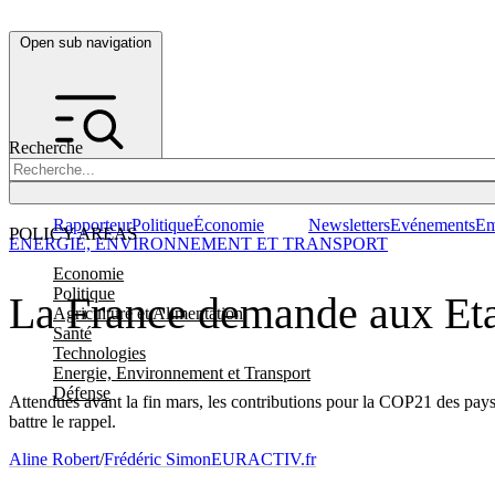
Open sub navigation
Recherche
Rapporteur
Politique
Économie
Newsletters
Evénements
Em
POLICY AREAS
ENERGIE, ENVIRONNEMENT ET TRANSPORT
Economie
Politique
La France demande aux Eta
Agriculture et Alimentation
Santé
Technologies
Energie, Environnement et Transport
Défense
Attendues avant la fin mars, les contributions pour la COP21 des pays 
battre le rappel.
Aline Robert
/
Frédéric Simon
EURACTIV.fr