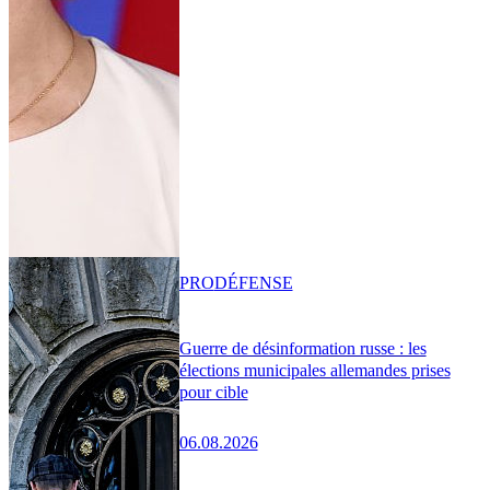
PRO
DÉFENSE
Guerre de désinformation russe : les
élections municipales allemandes prises
pour cible
06.08.2026