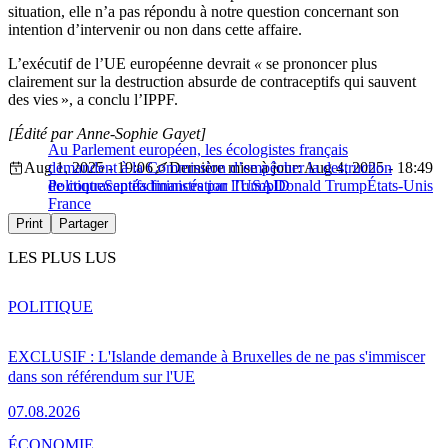
situation, elle n’a pas répondu à notre question concernant son
intention d’intervenir ou non dans cette affaire.
L’exécutif de l’UE européenne devrait
«
se prononcer plus
clairement sur la destruction absurde de contraceptifs qui sauvent
des vies », a conclu l’IPPF.
[Édité par Anne-Sophie Gayet]
Au Parlement européen, les écologistes français
Aug 1, 2025 - 19:06
demandent à la Commission d’empêcher la destruction
Dernière mise à jour: Aug 4, 2025 - 18:49
de contraceptifs financés par l’USAID
Politique
Santé
administration Trump
Donald Trump
États-Unis
France
Print
Partager
LES PLUS LUS
POLITIQUE
EXCLUSIF : L'Islande demande à Bruxelles de ne pas s'immiscer
dans son référendum sur l'UE
07.08.2026
ÉCONOMIE