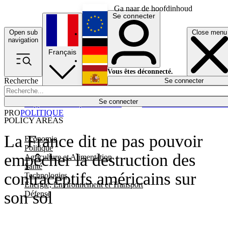
Ga naar de hoofdinhoud
Se connecter
Open sub
Close menu
English
navigation
Français
Deutsch
Vous êtes déconnecté.
Recherche
Se connecter
Español
Lumières éteintes
Se connecter
Rapporteur
Politique
Économie
Newsletters
Evénements
Em
PRO
POLITIQUE
POLICY AREAS
La France dit ne pas pouvoir
Economie
Politique
empêcher la destruction des
Agriculture et Alimentation
Santé
contraceptifs américains sur
Technologies
Energie, Environnement et Transport
son sol
Défense