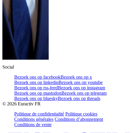
Social
Bezoek ons op facebook
Bezoek ons op x
Bezoek ons op linkedin
Bezoek ons op youtube
Bezoek ons op rss-feed
Bezoek ons op instagram
Bezoek ons op mastodon
Bezoek ons op telegram
Bezoek ons op bluesky
Bezoek ons op threads
©
2026
Euractiv FR
Politique de confidentialité
Politique cookies
Conditions générales
Conditions d’abonnement
Conditions de vente