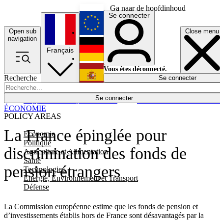
Ga naar de hoofdinhoud
Se connecter
Open sub
Close menu
English
navigation
Français
Deutsch
Vous êtes déconnecté.
Recherche
Se connecter
Español
Lumières éteintes
Se connecter
Rapporteur
Politique
Économie
Newsletters
Evénements
Em
ÉCONOMIE
POLICY AREAS
La France épinglée pour
Economie
Politique
discrimination des fonds de
Agriculture et Alimentation
Santé
pension étrangers
Technologies
Energie, Environnement et Transport
Défense
La Commission européenne estime que les fonds de pension et
d’investissements établis hors de France sont désavantagés par la