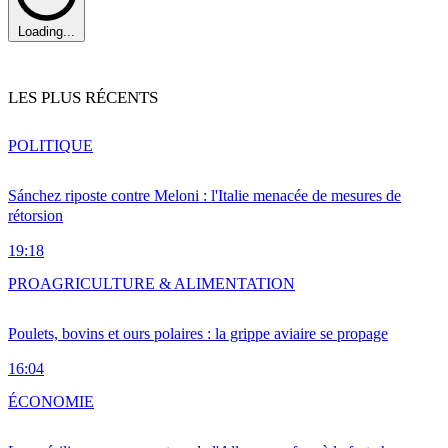
Loading...
LES PLUS RÉCENTS
POLITIQUE
Sánchez riposte contre Meloni : l'Italie menacée de mesures de
rétorsion
19:18
PRO
AGRICULTURE & ALIMENTATION
Poulets, bovins et ours polaires : la grippe aviaire se propage
16:04
ÉCONOMIE