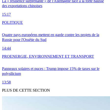
La « résilience surprenante » de l'Allemagne face à la forte hausse
des exportations chinoises
15:17
POLITIQUE
Quatre pays européens mettent en garde contre les projets de la
Russie pour l'Ossétie du Sud
14:44
PRO
ENERGIE, ENVIRONNEMENT ET TRANSPORT
Panneaux solaires et puces : Trump impose 15% de taxes sur le
polysilicium
13:58
PLUS DE CETTE SECTION