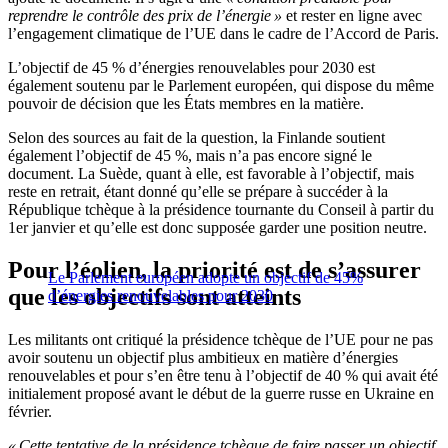
reprendre le contrôle des prix de l’énergie »
et rester en ligne avec
l’engagement climatique de l’UE dans le cadre de l’Accord de Paris.
L’objectif de 45 % d’énergies renouvelables pour 2030 est
également soutenu par le Parlement européen, qui dispose du même
pouvoir de décision que les États membres en la matière.
Selon des sources au fait de la question, la Finlande soutient
également l’objectif de 45 %, mais n’a pas encore signé le
document. La Suède, quant à elle, est favorable à l’objectif, mais
reste en retrait, étant donné qu’elle se prépare à succéder à la
République tchèque à la présidence tournante du Conseil à partir du
1er janvier et qu’elle est donc supposée garder une position neutre.
Pour l’éolien, la priorité est de s’assurer
Le Parlement européen adopte un objectif de 45%
que les objectifs sont atteints
d’énergies renouvelables pour 2030
Les militants ont critiqué la présidence tchèque de l’UE pour ne pas
avoir soutenu un objectif plus ambitieux en matière d’énergies
renouvelables et pour s’en être tenu à l’objectif de 40 % qui avait été
initialement proposé avant le début de la guerre russe en Ukraine en
février.
« Cette tentative de la présidence tchèque de faire passer un objectif