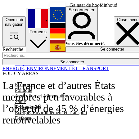
Ga naar de hoofdinhoud
Se connecter
Open sub
Close menu
English
navigation
Français
Deutsch
Vous êtes déconnecté.
Recherche
Se connecter
Español
Lumières éteintes
Se connecter
Rapporteur
Politique
Économie
Newsletters
Evénements
Em
ENERGIE, ENVIRONNEMENT ET TRANSPORT
POLICY AREAS
La France et d’autres États
Economie
Politique
membres peu favorables à
Agriculture et Alimentation
Santé
l’objectif de 45 % d’énergies
Technologies
Energie, Environnement et Transport
renouvelables
Défense