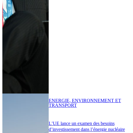
ENERGIE, ENVIRONNEMENT ET
TRANSPORT
L’UE lance un examen des besoins
d’investissement dans l’énergie nucléaire