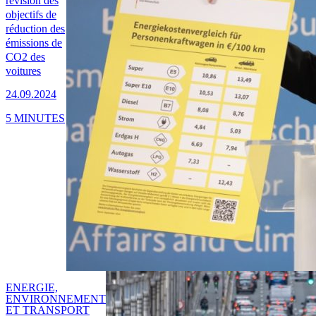
révision des
objectifs de
réduction des
émissions de
CO2 des
voitures
24.09.2024
5 MINUTES
ENERGIE,
ENVIRONNEMENT
ET TRANSPORT