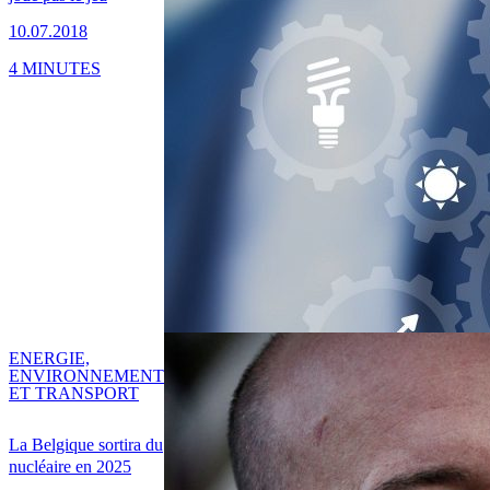
10.07.2018
4 MINUTES
ENERGIE,
ENVIRONNEMENT
ET TRANSPORT
La Belgique sortira du
nucléaire en 2025