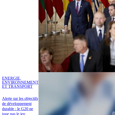
ENERGIE,
ENVIRONNEMENT
ET TRANSPORT
Alerte sur les objectifs
de développement
durable : le G20 ne
joue pas le jeu