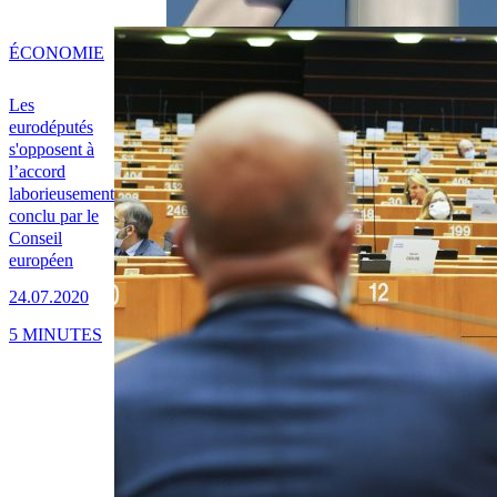
ÉCONOMIE
Les
eurodéputés
s'opposent à
l’accord
laborieusement
conclu par le
Conseil
européen
24.07.2020
5 MINUTES