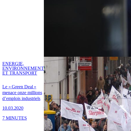
ENERGIE,
ENVIRONNEMENT
ET TRANSPORT
Le « Green Deal »
menace onze millions
d’emplois industriels
10.03.2020
7 MINUTES