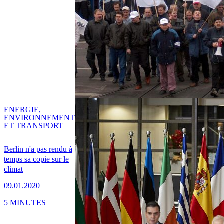
ENERGIE,
ENVIRONNEMENT
ET TRANSPORT
Berlin n'a pas rendu à
temps sa copie sur le
climat
09.01.2020
5 MINUTES