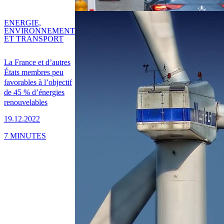
ENERGIE,
ENVIRONNEMENT
ET TRANSPORT
La France et d’autres
États membres peu
favorables à l’objectif
de 45 % d’énergies
renouvelables
19.12.2022
7 MINUTES