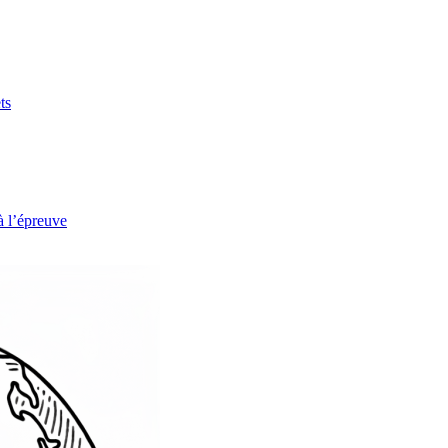
ts
à l’épreuve