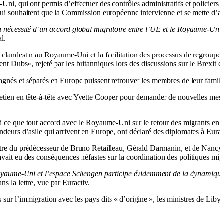
, qui ont permis d’effectuer des contrôles administratifs et policiers s
 qui souhaitent que la Commission européenne intervienne et se mette d’
 la nécessité d’un accord global migratoire entre l’UE et le Royaume-U
l.
ail clandestin au Royaume-Uni et la facilitation des processus de regro
t Dubs», rejeté par les britanniques lors des discussions sur le Brexit 
pagnés et séparés en Europe puissent retrouver les membres de leur fam
etien en tête-à-tête avec Yvette Cooper pour demander de nouvelles mesu
s à ce que tout accord avec le Royaume-Uni sur le retour des migrants e
eurs d’asile qui arrivent en Europe, ont déclaré des diplomates à Eura
ttre du prédécesseur de Bruno Retailleau, Gérald Darmanin, et de Nanc
 avait eu des conséquences néfastes sur la coordination des politiques mi
Royaume-Uni et l’espace Schengen participe évidemment de la dynamique
ans la lettre, vue par Euractiv.
sur l’immigration avec les pays dits « d’origine », les ministres de Lib