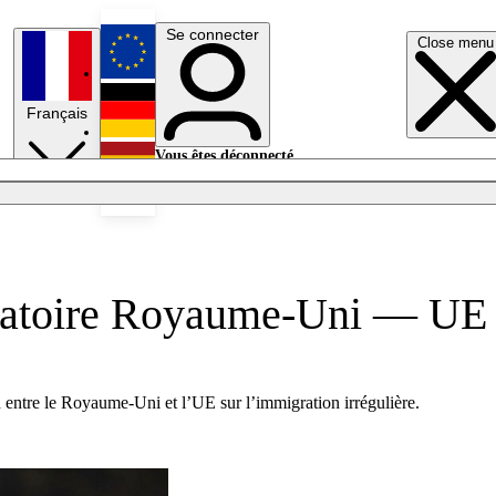
Se connecter
Close menu
English
Français
Deutsch
Vous êtes déconnecté.
Se connecter
Español
Lumières éteintes
igratoire Royaume-Uni — UE
 entre le Royaume-Uni et l’UE sur l’immigration irrégulière.