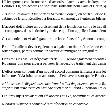
L’Hexagone a conclu une série d’accords bilatéraux avec le Royaume-Uni
Londres. Or, ces accords ne sont plus suffisants pour Paris et Berlin,
« [Bruno Retailleau] lui parlera [à Yvette Cooper] en particulier de
cabinet de Bruno Retailleau à Euractiv, en amont de l’entretien bilatéra
L’accord doit inclure un durcissement de la législation contre le trav
accompagnés, dans la droite ligne de ce que l’on appelle « l’amendemen
Cet amendement visait à garantir que les enfants réfugiés non accom
Bruno Retailleau devait également a également du profiter de son entr
britanniques, perçus comme un facteur d’immigration irrégulière.
Dans tous les cas, les négociateurs de l’UE seront également attentif
Royaume-Uni pour aider à partager le fardeau du traitement des demand
L’effort pour convenir d’un nouvel accord commun fait suite à une le
intérieures Yvla Johansson au cours de l’été, avertissant que le Brexit
« L’absence de dispositions encadrant les flux de personne entre le 
empruntent cette route en Manche et en mer du Nord »
, peut-on lire d
D’autres sujets devaient ont été abordés au G7, notamment les accords 
Nicholas Wallace a contribué à la rédaction de cet article.