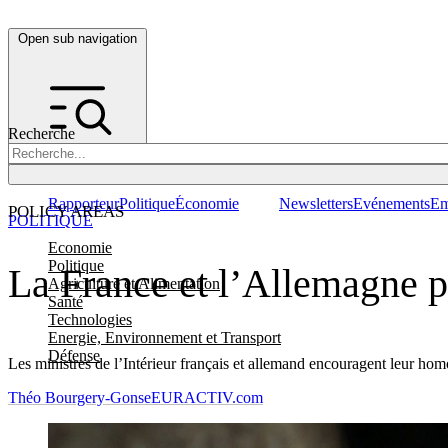
Open sub navigation
Recherche
Rapporteur
Politique
Économie
Newsletters
Evénements
Em
POLICY AREAS
POLITIQUE
Economie
Politique
La France et l’Allemagne 
Agriculture et Alimentation
Santé
Technologies
Energie, Environnement et Transport
Défense
Les ministres de l’Intérieur français et allemand encouragent leur ho
Théo Bourgery-Gonse
EURACTIV.com