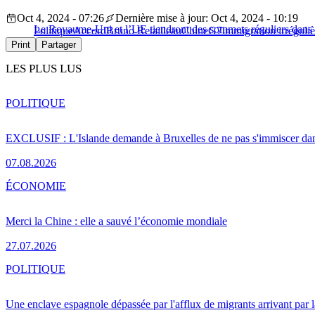
Oct 4, 2024 - 07:26
Dernière mise à jour: Oct 4, 2024 - 10:19
Le Royaume-Uni et l’UE tiendront des sommets réguliers dans le c
Politique
Accord
Bruno Retailleau
Chine
G7
immigration irréguliè
Print
Partager
LES PLUS LUS
POLITIQUE
EXCLUSIF : L'Islande demande à Bruxelles de ne pas s'immiscer dan
07.08.2026
ÉCONOMIE
Merci la Chine : elle a sauvé l’économie mondiale
27.07.2026
POLITIQUE
Une enclave espagnole dépassée par l'afflux de migrants arrivant par 