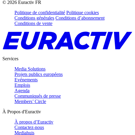
©
2026
Euractiv FR
Politique de confidentialité
Politique cookies
Conditions générales
Conditions d’abonnement
Conditions de vente
Services
Media Solutions
Projets publics européens
Evénements
Emplois
Agenda
Communiqués de presse
Members’ Circle
À Propos d'Euractiv
À propos d’Euractiv
Contactez-nous
Mediahuis