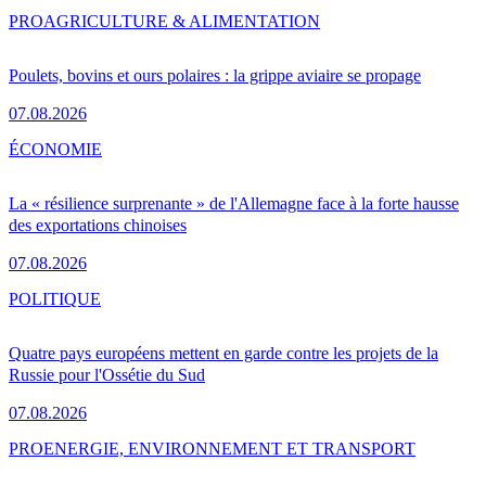
PRO
AGRICULTURE & ALIMENTATION
Poulets, bovins et ours polaires : la grippe aviaire se propage
07.08.2026
ÉCONOMIE
La « résilience surprenante » de l'Allemagne face à la forte hausse
des exportations chinoises
07.08.2026
POLITIQUE
Quatre pays européens mettent en garde contre les projets de la
Russie pour l'Ossétie du Sud
07.08.2026
PRO
ENERGIE, ENVIRONNEMENT ET TRANSPORT