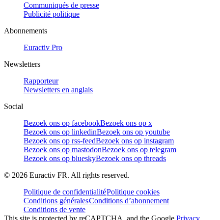
Communiqués de presse
Publicité politique
Abonnements
Euractiv Pro
Newsletters
Rapporteur
Newsletters en anglais
Social
Bezoek ons op facebook
Bezoek ons op x
Bezoek ons op linkedin
Bezoek ons op youtube
Bezoek ons op rss-feed
Bezoek ons op instagram
Bezoek ons op mastodon
Bezoek ons op telegram
Bezoek ons op bluesky
Bezoek ons op threads
©
2026
Euractiv FR. All rights reserved.
Politique de confidentialité
Politique cookies
Conditions générales
Conditions d’abonnement
Conditions de vente
This site is protected by reCAPTCHA, and the Google
Privacy