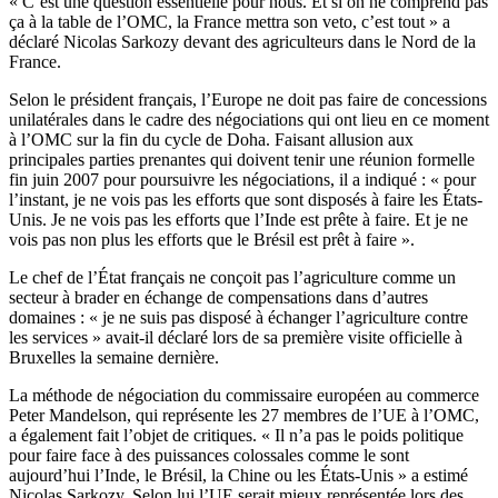
« C’est une question essentielle pour nous. Et si on ne comprend pas
ça à la table de l’OMC, la France mettra son veto, c’est tout » a
déclaré Nicolas Sarkozy devant des agriculteurs dans le Nord de la
France.
Selon le président français, l’Europe ne doit pas faire de concessions
unilatérales dans le cadre des négociations qui ont lieu en ce moment
à l’OMC sur la fin du cycle de Doha. Faisant allusion aux
principales parties prenantes qui doivent tenir une réunion formelle
fin juin 2007 pour poursuivre les négociations, il a indiqué : « pour
l’instant, je ne vois pas les efforts que sont disposés à faire les États-
Unis. Je ne vois pas les efforts que l’Inde est prête à faire. Et je ne
vois pas non plus les efforts que le Brésil est prêt à faire ».
Le chef de l’État français ne conçoit pas l’agriculture comme un
secteur à brader en échange de compensations dans d’autres
domaines : « je ne suis pas disposé à échanger l’agriculture contre
les services » avait-il déclaré lors de sa première visite officielle à
Bruxelles la semaine dernière.
La méthode de négociation du commissaire européen au commerce
Peter Mandelson, qui représente les 27 membres de l’UE à l’OMC,
a également fait l’objet de critiques. « Il n’a pas le poids politique
pour faire face à des puissances colossales comme le sont
aujourd’hui l’Inde, le Brésil, la Chine ou les États-Unis » a estimé
Nicolas Sarkozy. Selon lui l’UE serait mieux représentée lors des