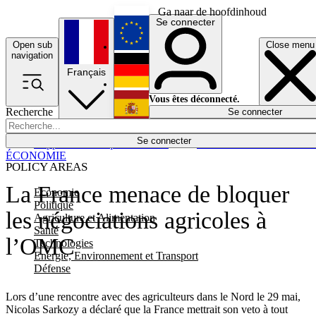
Ga naar de hoofdinhoud
Se connecter
Open sub
Close menu
English
navigation
Français
Deutsch
Vous êtes déconnecté.
Recherche
Se connecter
Español
Lumières éteintes
Se connecter
Rapporteur
Politique
Économie
Newsletters
Evénements
Em
ÉCONOMIE
POLICY AREAS
La France menace de bloquer
Economie
Politique
les négociations agricoles à
Agriculture et Alimentation
Santé
l’OMC
Technologies
Energie, Environnement et Transport
Défense
Lors d’une rencontre avec des agriculteurs dans le Nord le 29 mai,
Nicolas Sarkozy a déclaré que la France mettrait son veto à tout