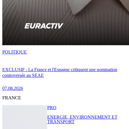
POLITIQUE
EXCLUSIF : La France et l'Espagne critiquent une nomination
controversée au SEAE
07.08.2026
FRANCE
PRO
ENERGIE, ENVIRONNEMENT ET
TRANSPORT