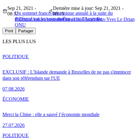
Sep 21, 2021 -
Dernière mise à jour: Sep 21, 2021 -
Un sommet franco-britannique annulé à la suite du
08:12
08:15
différend sur les sous-marins avec l’Australie
Politique
Aukus
Australie
États-Unis
France
Jean-Yves Le Drian
ONU
Print
Partager
LES PLUS LUS
POLITIQUE
EXCLUSIF : L'Islande demande à Bruxelles de ne pas s'immiscer
dans son référendum sur l'UE
07.08.2026
ÉCONOMIE
Merci la Chine : elle a sauvé l’économie mondiale
27.07.2026
POLITIQUE