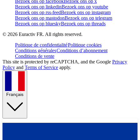
Bezoek ons op facebook
Bezoek ons op x
Bezoek ons op linkedin
Bezoek ons op youtube
Bezoek ons op rss-feed
Bezoek ons op instagram
Bezoek ons op mastodon
Bezoek ons op telegram
Bezoek ons op bluesky
Bezoek ons op threads
©
2026
Euractiv FR. All rights reserved.
Politique de confidentialité
Politique cookies
Conditions générales
Conditions d’abonnement
Conditions de vente
This site is protected by reCAPTCHA, and the Google
Privacy
Policy
and
Terms of Service
apply.
Français