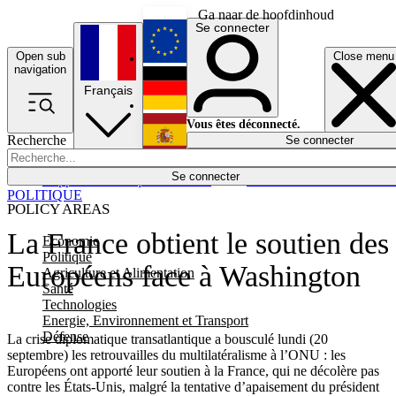
Ga naar de hoofdinhoud
Se connecter
Open sub
Close menu
English
navigation
Français
Deutsch
Vous êtes déconnecté.
Recherche
Se connecter
Español
Lumières éteintes
Se connecter
Rapporteur
Politique
Économie
Newsletters
Evénements
Em
POLITIQUE
POLICY AREAS
La France obtient le soutien des
Economie
Politique
Européens face à Washington
Agriculture et Alimentation
Santé
Technologies
Energie, Environnement et Transport
Défense
La crise diplomatique transatlantique a bousculé lundi (20
septembre) les retrouvailles du multilatéralisme à l’ONU : les
Européens ont apporté leur soutien à la France, qui ne décolère pas
contre les États-Unis, malgré la tentative d’apaisement du président