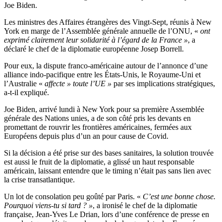
Joe Biden.
Les ministres des Affaires étrangères des Vingt-Sept, réunis à New
York en marge de l’Assemblée générale annuelle de l’ONU, «
ont
exprimé clairement leur solidarité à l’égard de la France »
, a
déclaré le chef de la diplomatie européenne Josep Borrell.
Pour eux, la dispute franco-américaine autour de l’annonce d’une
alliance indo-pacifique entre les États-Unis, le Royaume-Uni et
l’Australie «
affecte » toute l’UE »
par ses implications stratégiques,
a-t-il expliqué.
Joe Biden, arrivé lundi à New York pour sa première Assemblée
générale des Nations unies, a de son côté pris les devants en
promettant de rouvrir les frontières américaines, fermées aux
Européens depuis plus d’un an pour cause de Covid.
Si la décision a été prise sur des bases sanitaires, la solution trouvée
est aussi le fruit de la diplomatie, a glissé un haut responsable
américain, laissant entendre que le timing n’était pas sans lien avec
la crise transatlantique.
Un lot de consolation peu goûté par Paris. «
C’est une bonne chose.
Pourquoi viens-tu si tard ? »
, a ironisé le chef de la diplomatie
française, Jean-Yves Le Drian, lors d’une conférence de presse en