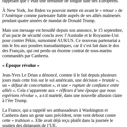
rappelant que c’était une demande de longue date des Européens.
À New York, Joe Biden va pouvoir mettre en avant le «
retour »
de
l’Amérique comme partenaire fiable auprès de ses alliés malmenés
pendant quatre années de mandat de Donald Trump.
Mais son message est brouillé depuis son annonce, le 15 septembre,
d’un pacte de sécurité conclu avec l’Australie et le Royaume-Uni
pour contrer Pékin, surnommé AUKUS. Ce nouveau partenariat a
mis le feu aux poudres transatlantiques, car il s’est fait dans le dos
des Français, qui ont perdu un énorme contrat de sous-marins
commandés par Canberra.
« Époque révolue »
Jean-Yves Le Drian a dénoncé, comme il le fait depuis plusieurs
jours mais cette fois sur le sol américain, une décision «
brutale »
,
un «
défaut de concertation »
, et une «
rupture de confiance entre
alliés »
. Cela s’apparente aux «
réflexes d’une époque que nous
espérions révolue »
, a-t-il martelé, dans une nouvelle allusion claire
à l’ère Trump.
La France, qui a rappelé ses ambassadeurs à Washington et
Canberra dans un geste sans précédent, reste vent debout contre
cette «
trahison »
. Elle avait déjà reçu plutôt dans la journée le
soutien des dirigeants de l’UE.