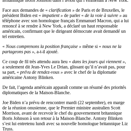
Britannique Boris Johnson dans l’avion qui l’emmenait à New York.
Face aux demandes de «
clarification »
de Paris et de Bruxelles, le
président Biden est «
impatient »
de parler «
de la voie à suivre »
au
téléphone avec son homologue français Emmanuel Macron, qui a lui
renoncé à se rendre à New York, a déclaré un haut responsable
américain, confirmant que le dirigeant démocrate avait demandé un
tel entretien.
«
Nous comprenons la position française »
même si «
nous ne la
partageons pas »
, a-t-il ajouté.
Ce coup de fil très attendu aura lieu «
dans les jours qui viennent »
,
a seulement dit Jean-Yves Le Drian, glissant qu’il n’avait pas, pour
sa part, «
prévu de rendez-vous »
avec le chef de la diplomatie
américaine Antony Blinken.
De fait, l’agenda américain apparaît comme un résumé des priorités
diplomatiques de la Maison-Blanche.
Joe Biden n’a prévu de rencontrer mardi (22 septembre), en marge
de la réunion onusienne, que le Premier ministre australien Scott
Morrison, avant de recevoir le chef du gouvernement britannique
Boris Johnson à son retour à la Maison-Blanche. Antony Blinken
s’est lui entretenu lundi avec sa nouvelle homologue britannique Liz
Truss.