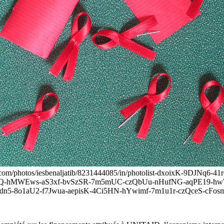
ckr.com/photos/iesbenaljatib/8231444085/in/photolist-dxoixK-9DJ
hQ-hMWEws-aS3xf-bvSzSR-7m5mUC-czQbUu-nHufNG-aqPE19-
sdn5-8o1aU2-f7Jwua-aepisK-4Ci5HN-hYwimf-7m1u1r-czQceS-cFo