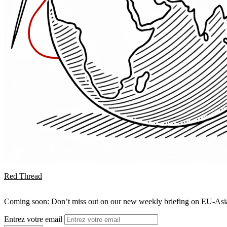
Red Thread
Coming soon: Don’t miss out on our new weekly briefing on EU-Asia 
Entrez votre email