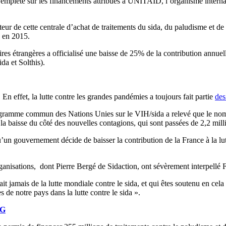
t empiété sur les financements attribués à UNITAID, l’organisme internati
r de cette centrale d’achat de traitements du sida, du paludisme et de l
s en 2015.
ires étrangères a officialisé une baisse de 25% de la contribution ann
a et Solthis).
En effet, la lutte contre les grandes pandémies a toujours fait partie
des
ogramme commun des Nations Unies sur le VIH/sida a relevé que le nom
 la baisse du côté des nouvelles contagions, qui sont passées de 2,2 mil
qu’un gouvernement décide de baisser la contribution de la France à la l
organisations, dont Pierre Bergé de Sidaction, ont sévèrement interpell
jamais de la lutte mondiale contre le sida, et qui êtes soutenu en cela 
de notre pays dans la lutte contre le sida ».
NG