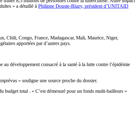
e traiter 8,5 millions de personnes contre la tuberculose. Autre impact
dultes » a détaillé à
Philippe Douste-Blazy, président d’UNITAID
un, Chili, Congo, France, Madagascar, Mali, Maurice, Niger,
gétaires apportées par d’autres pays.
e au développement consacré à la santé à la lutte contre l’épidémie
 imprévus » souligne une source proche du dossier.
 budget total . « C’est démesuré pour un fonds multi-bailleurs »