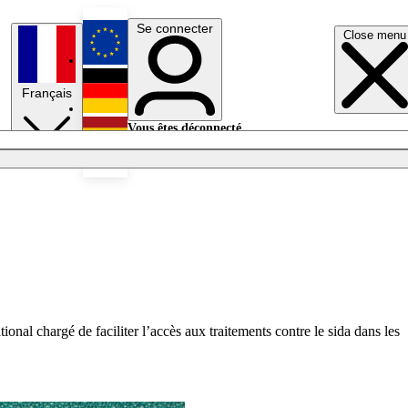
Se connecter
Close menu
English
Français
Deutsch
Vous êtes déconnecté.
Se connecter
Español
Lumières éteintes
onal chargé de faciliter l’accès aux traitements contre le sida dans les