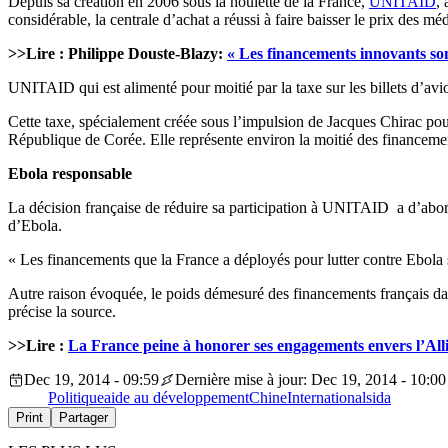
Depuis sa création en 2006 sous la houlette de la France,
UNITAID
,
considérable, la centrale d’achat a réussi à faire baisser le prix des m
>>Lire : Philippe Douste-Blazy:
« Les financements innovants sont
UNITAID qui est alimenté pour moitié par la taxe sur les billets d’av
Cette taxe, spécialement créée sous l’impulsion de Jacques Chirac p
République de Corée. Elle représente environ la moitié des financement
Ebola responsable
La décision française de réduire sa participation à UNITAID a d’abord 
d’Ebola.
« Les financements que la France a déployés pour lutter contre Ebola
Autre raison évoquée, le poids démesuré des financements français da
précise la source.
>>Lire :
La France peine à honorer ses engagements envers l’All
Dec 19, 2014 - 09:59
Dernière mise à jour: Dec 19, 2014 - 10:00
Politique
aide au développement
Chine
International
sida
Print
Partager