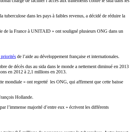
onal chargé de faciliter l’accès aux traitements contre le sida dans les
a tuberculose dans les pays à faibles revenus, a décidé de réduire la
uelle de la France à UNITAID » ont souligné plusieurs ONG dans un
 priorités
de l’aide au développement française et internationales.
bre de décès dus au sida dans le monde a nettement diminué en 2013
lions en 2012 à 2,1 millions en 2013.
utte mondiale » ont regretté les ONG, qui affirment que cette baisse
é François Hollande.
par l’immense majorité d’entre eux » écrivent les différents