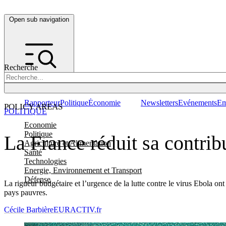
Open sub navigation
Recherche
Rapporteur
Politique
Économie
Newsletters
Evénements
Em
POLICY AREAS
POLITIQUE
Economie
Politique
La France réduit sa contribu
Agriculture et Alimentation
Santé
Technologies
Energie, Environnement et Transport
Défense
La rigueur budgétaire et l’urgence de la lutte contre le virus Ebola on
pays pauvres.
Cécile Barbière
EURACTIV.fr