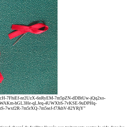
Nq6-41rcH-7FhiEf-nr2UzX-6nRyEM-7m5pZN-dDBtUw-jQq2xo-
hwWAKm-hGL3He-qLJeq-4UWXbS-7vKSE-9uDPHq-
smS-7wxf2R-7m5rXQ-7m5seJ-f7JkhV-82YRjY"