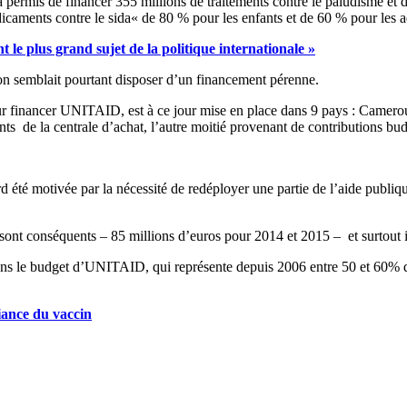
 a permis de financer 355 millions de traitements contre le paludisme et d
édicaments contre le sida« de 80 % pour les enfants et de 60 % pour les a
 le plus grand sujet de la politique internationale »
ion semblait pourtant disposer d’un financement pérenne.
our financer UNITAID, est à ce jour mise en place dans 9 pays : Camero
s de la centrale d’achat, l’autre moitié provenant de contributions bud
été motivée par la nécessité de redéployer une partie de l’aide publiqu
 sont conséquents – 85 millions d’euros pour 2014 et 2015 – et surtout
ns le budget d’UNITAID, qui représente depuis 2006 entre 50 et 60% du
iance du vaccin