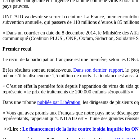
La rigueur budgétaire et l’urgence de la lutte contre le virus Ebola on
pays pauvres.
UNITAID va devoir se serrer la ceinture. La France, premier contributeu
subvention annuelle, qui passera de 110 millions d’euros à 85 million
« Dans un courrier en date du 8 décembre 2014, le Ministère des Affa
communiqué (Coalition PLUS , ONE, Oxfam, Sidaction, Solidarité Sid
Premier recul
Le recul de la participation française est une première, selon les ONG. 
Et les résultats sont au rendez-vous.
Dans son dernier rapport
, le pr
même s’il totalise encore 1,5 million de morts. La tendance est aussi à
« C’est en effet la première fois depuis l’apparition du virus du sida 
représente « le prix de traitements de 200.000 enfants séropositifs ».
Dans une tribune
publiée par Libération
, les dirigeants de plusieurs 
« Vous qui avez promis aux Français que notre pays ne se désengagerait 
représentants, rappelant qu’UNITAID est « l’une des grandes réussites 
>>Lire :
Le financement de la lutte contre le sida inquiète les O