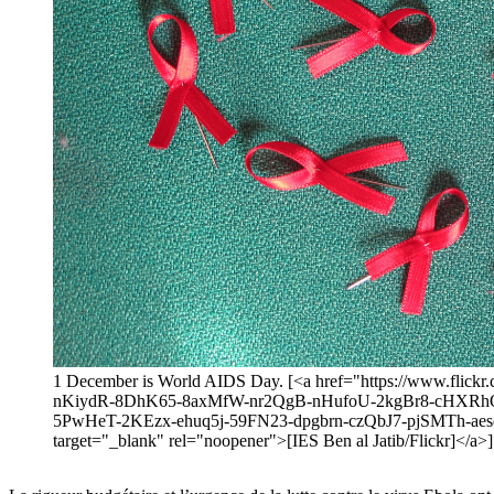
1 December is World AIDS Day. [<a href="https://www.fli
nKiydR-8DhK65-8axMfW-nr2QgB-nHufoU-2kgBr8-cHXR
5PwHeT-2KEzx-ehuq5j-59FN23-dpgbrn-czQbJ7-pjSMTh-ae
target="_blank" rel="noopener">[IES Ben al Jatib/Flickr]</a>]