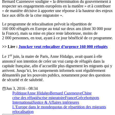
Bernard Cazeneuve souligne « la détermination du gouvernement à
respecter ses engagements européens en la matière » et à contribuer
« de manière décisive à apporter une réponse à la hauteur des enjeux
face aux défis de la crise migratoire ».
Le programme de relocalisation prévoit la répartition de
160 000 réfugiés en Europe au total sur deux ans (dont 30 000 pour
la France), mais sa mise en place reste laborieuse, moins de
2 000 personnes, en tout, ayant à ce jour bénéficié de ce programme.
>> Lire :
Juncker veut relocaliser d’urgence 160 000 réfugiés
er
Le 1
juin, la maire de Paris, Anne Hidalgo, avait quant à elle
annoncé son intention de créer un vrai camp de réfugiés dans la
capitale française, afin d’accueillir plus dignement les migrants qui y
arrivent. Jusqu’ici, les campements informels sont régulièrement
démantelés par les pouvoirs publics, notamment pour des questions
de sécurité et de salubrité.
Jun 3, 2016 - 08:34
Politique
Anne Hidalgo
Bernard Cazeneuve
Chine
crise des réfugiés
crise migratoire
France
Grèce
hotspots
International
Justice & Affaires intérieures
L'Europe dans le monde
quotas de répartition des migrants
relocalisation