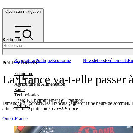
Open sub navigation
Recherche
Rapporteur
Politique
Économie
Newsletters
Evénements
Em
POLICY AREAS
Economie
La France va-t-elle passer à
Politique
Agriculture et Alimentation
Santé
Technologies
Energie, Environnement et Transport
Dimanche 28 octobre, les Français gagneront une heure de sommeil. La
Défense
article de notre partenaire,
Ouest-France
.
Ouest-France