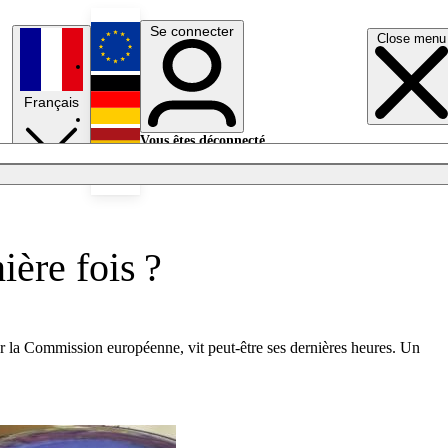
Se connecter
Close menu
English
Français
Deutsch
Vous êtes déconnecté.
Se connecter
Español
Lumières éteintes
ière fois ?
r la Commission européenne, vit peut-être ses dernières heures. Un