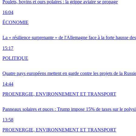
Poulets, bovins et ours polaires : la grippe aviaire se propage
16:04
ÉCONOMIE
La « résilience surprenante » de l'Allemagne face à la forte hausse de
15:17
POLITIQUE
Quatre pays européens mettent en garde contre les projets de la Russi
14:44
PRO
ENERGIE, ENVIRONNEMENT ET TRANSPORT
Panneaux solaires et puces : Trump impose 15% de taxes sur le polysi
13:58
PRO
ENERGIE, ENVIRONNEMENT ET TRANSPORT