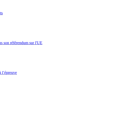
ts
s son référendum sur l'UE
à l’épreuve