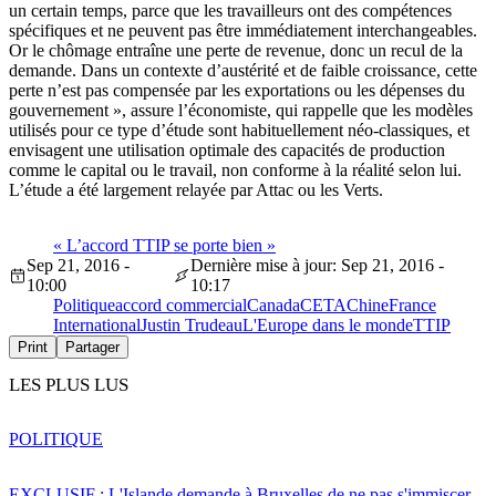
un certain temps, parce que les travailleurs ont des compétences
spécifiques et ne peuvent pas être immédiatement interchangeables.
Or le chômage entraîne une perte de revenue, donc un recul de la
demande. Dans un contexte d’austérité et de faible croissance, cette
perte n’est pas compensée par les exportations ou les dépenses du
gouvernement », assure l’économiste, qui rappelle que les modèles
utilisés pour ce type d’étude sont habituellement néo-classiques, et
envisagent une utilisation optimale des capacités de production
comme le capital ou le travail, non conforme à la réalité selon lui.
L’étude a été largement relayée par Attac ou les Verts.
« L’accord TTIP se porte bien »
Sep 21, 2016 -
Dernière mise à jour: Sep 21, 2016 -
10:00
10:17
Politique
accord commercial
Canada
CETA
Chine
France
International
Justin Trudeau
L'Europe dans le monde
TTIP
Print
Partager
LES PLUS LUS
POLITIQUE
EXCLUSIF : L'Islande demande à Bruxelles de ne pas s'immiscer