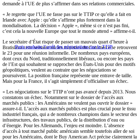
demande à l’UE de plus s’affirmer dans ses relations commerciales.
« Je regrette que l’UE ne fasse pas sur le TTIP ce qu’elle a fait en
Irlande avec Apple : qu’elle s’affirme plus fortement dans la
mondialisation. La décision « Apple », même si ce n’est pas fini,
c’est cela la nouvelle Europe que tout le monde attend » affirme-t-il.
Le secrétaire d’État risque de passer un mauvais quart d’heure à
Paris souhaite l’arrêt des négociations sur le TTIP
Bratislava cette semaine où les ministres du Commerce se retrouvent
le 23 pour une réunion informelle. De nombreux pays européens,
dont ceux du Nord, traditionnellement libéraux, ou encore les pays
de l’Est qui souhaitent se rapprocher des États-Unis pour des motifs
géopolitiques, veulent au contraire que les négociations se
poursuivent. La position française représente une entrave de taille.
Mais pour la France, il s’agit simplement d’officialiser un échec.
« Les négociations sur le TTIP n’ont pas avancé depuis 2013. Nous
constatons un échec. Notamment sur le dossier de l’accès aux
marchés publics : les Américains ne veulent pas ouvrir le dossier »
assure-t-il. L’accès aux marchés publics est plus crucial pour le tissu
industriel français, qui a de nombreux champions dans le secteur des
infrastructures, des travaux publics, de la distribution d’eau ou
d’énergie. Pour les Allemands, l’enjeu est moindre. L’absence
d’accès à tout marché public américain semble toutefois aller de soi
pour les Américains, dont le Buy American Act précise clairement la