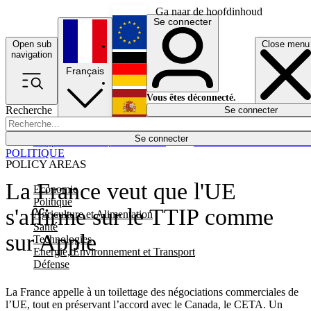
Ga naar de hoofdinhoud
Se connecter
Open sub
Close menu
English
navigation
Français
Deutsch
Vous êtes déconnecté.
Recherche
Se connecter
Español
Lumières éteintes
Se connecter
Rapporteur
Politique
Économie
Newsletters
Evénements
Em
POLITIQUE
POLICY AREAS
La France veut que l'UE
Economie
Politique
s'affirme sur le TTIP comme
Agriculture et Alimentation
Santé
sur Apple
Technologies
Energie, Environnement et Transport
Défense
La France appelle à un toilettage des négociations commerciales de
l’UE, tout en préservant l’accord avec le Canada, le CETA. Un