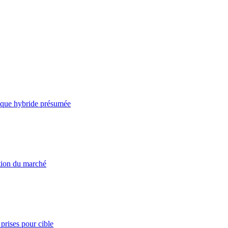
taque hybride présumée
ation du marché
prises pour cible