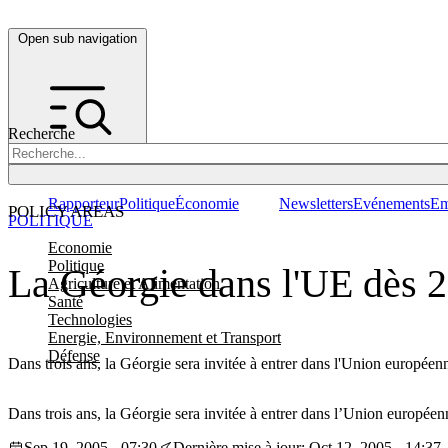
Open sub navigation
Recherche
Rapporteur
Politique
Économie
Newsletters
Evénements
Em
POLICY AREAS
POLITIQUE
Economie
Politique
La Géorgie dans l'UE dès 
Agriculture et Alimentation
Santé
Technologies
Energie, Environnement et Transport
Défense
Dans trois ans, la Géorgie sera invitée à entrer dans l'Union européenn
Dans trois ans, la Géorgie sera invitée à entrer dans l’Union européenn
Sep 19, 2005 - 07:30
Dernière mise à jour: Oct 12, 2005 - 14:37