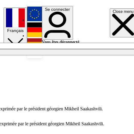
Se connecter
Close menu
English
Français
Deutsch
Vous êtes déconnecté.
Se connecter
Español
Lumières éteintes
 exprimée par le président géorgien Mikheil Saakashvili.
) exprimée par le président géorgien Mikheil Saakashvili.