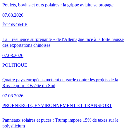
Poulets, bovins et ours polaires : la grippe aviaire se propage
07.08.2026
ÉCONOMIE
La « résilience surprenante » de l'Allemagne face à la forte hausse
des exportations chinoises
07.08.2026
POLITIQUE
Quatre pays européens mettent en garde contre les projets de la
Russie pour l'Ossétie du Sud
07.08.2026
PRO
ENERGIE, ENVIRONNEMENT ET TRANSPORT
Panneaux solaires et puces : Trump impose 15% de taxes sur le
polysilicium