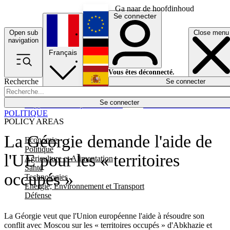
Ga naar de hoofdinhoud
Se connecter
Open sub
Close menu
English
navigation
Français
Deutsch
Vous êtes déconnecté.
Recherche
Se connecter
Español
Lumières éteintes
Se connecter
Rapporteur
Politique
Économie
Newsletters
Evénements
Em
POLITIQUE
POLICY AREAS
La Géorgie demande l'aide de
Economie
Politique
l'UE pour les « territoires
Agriculture et Alimentation
Santé
occupés »
Technologies
Energie, Environnement et Transport
Défense
La Géorgie veut que l'Union européenne l'aide à résoudre son
conflit avec Moscou sur les « territoires occupés » d'Abkhazie et