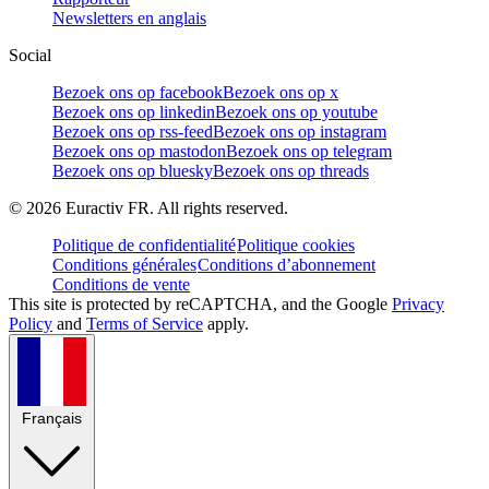
Newsletters en anglais
Social
Bezoek ons op facebook
Bezoek ons op x
Bezoek ons op linkedin
Bezoek ons op youtube
Bezoek ons op rss-feed
Bezoek ons op instagram
Bezoek ons op mastodon
Bezoek ons op telegram
Bezoek ons op bluesky
Bezoek ons op threads
©
2026
Euractiv FR. All rights reserved.
Politique de confidentialité
Politique cookies
Conditions générales
Conditions d’abonnement
Conditions de vente
This site is protected by reCAPTCHA, and the Google
Privacy
Policy
and
Terms of Service
apply.
Français