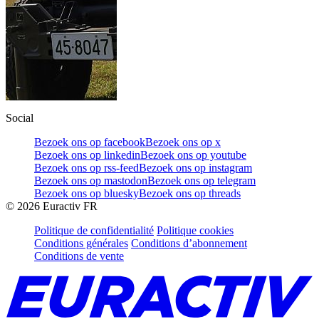
Social
Bezoek ons op facebook
Bezoek ons op x
Bezoek ons op linkedin
Bezoek ons op youtube
Bezoek ons op rss-feed
Bezoek ons op instagram
Bezoek ons op mastodon
Bezoek ons op telegram
Bezoek ons op bluesky
Bezoek ons op threads
©
2026
Euractiv FR
Politique de confidentialité
Politique cookies
Conditions générales
Conditions d’abonnement
Conditions de vente