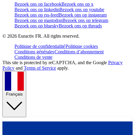
Bezoek ons op facebook
Bezoek ons op x
Bezoek ons op linkedin
Bezoek ons op youtube
Bezoek ons op rss-feed
Bezoek ons op instagram
Bezoek ons op mastodon
Bezoek ons op telegram
Bezoek ons op bluesky
Bezoek ons op threads
©
2026
Euractiv FR. All rights reserved.
Politique de confidentialité
Politique cookies
Conditions générales
Conditions d’abonnement
Conditions de vente
This site is protected by reCAPTCHA, and the Google
Privacy
Policy
and
Terms of Service
apply.
Français