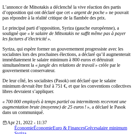
L’annonce de Mitsotakis a déclenché la vive réaction des partis
d’opposition qui ont déclaré que cet
« argent de poche »
ne pouvait
pas répondre à la réalité critique de la flambée des prix.
Le principal parti d’opposition, Syriza (gauche européenne), a
souligné que
« le salaire de Mitsotakis ne suffit même pas à payer
les factures d’électricité ».
Syriza, qui espère former un gouvernement progressiste avec les
socialistes lors des prochaines élections, a déclaré qu’il augmenterait
immédiatement le salaire minimum à 800 euros et détruirait
simultanément la
« jungle des relations de travail »
créée par le
gouvernement conservateur.
De leur côté, les socialistes (Pasok) ont déclaré que le salaire
minimum devrait être fixé à 751 €, et que les conventions collectives
libres devraient s’appliquer.
« 700 000 employés à temps partiel ou intermittents recevront une
augmentation brute (moyenne) de 25 euros ! »
, a déclaré le Pasok
dans un communiqué.
Apr 21, 2022 - 11:37
Économie
Économie
Euro & Finances
Grèce
salaire minimum
Syriza