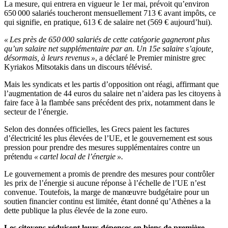
La mesure, qui entrera en vigueur le 1er mai, prévoit qu’environ
650 000 salariés toucheront mensuellement 713 € avant impôts, ce
qui signifie, en pratique, 613 € de salaire net (569 € aujourd’hui).
« Les près de 650 000 salariés de cette catégorie gagneront plus
qu’un salaire net supplémentaire par an. Un 15e salaire s’ajoute,
désormais, à leurs revenus »
, a déclaré le Premier ministre grec
Kyriakos Mitsotakis dans un discours télévisé.
Mais les syndicats et les partis d’opposition ont réagi, affirmant que
l’augmentation de 44 euros du salaire net n’aidera pas les citoyens à
faire face à la flambée sans précédent des prix, notamment dans le
secteur de l’énergie.
Selon des données officielles, les Grecs paient les factures
d’électricité les plus élevées de l’UE, et le gouvernement est sous
pression pour prendre des mesures supplémentaires contre un
prétendu
« cartel local de l’énergie ».
Le gouvernement a promis de prendre des mesures pour contrôler
les prix de l’énergie si aucune réponse à l’échelle de l’UE n’est
convenue. Toutefois, la marge de manœuvre budgétaire pour un
soutien financier continu est limitée, étant donné qu’Athènes a la
dette publique la plus élevée de la zone euro.
Les citoyens réduisent leurs dépenses en biens de première