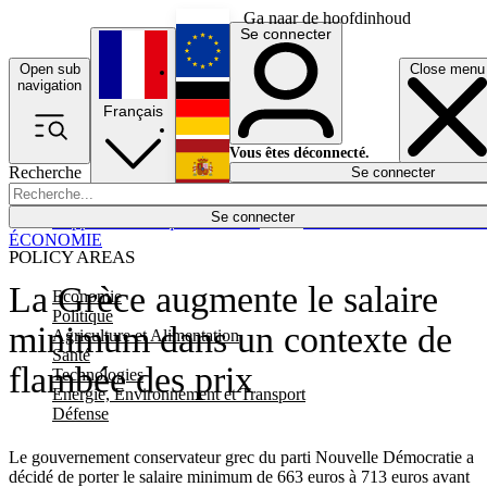
Ga naar de hoofdinhoud
Se connecter
Open sub
Close menu
English
navigation
Français
Deutsch
Vous êtes déconnecté.
Recherche
Se connecter
Español
Lumières éteintes
Se connecter
Rapporteur
Politique
Économie
Newsletters
Evénements
Em
ÉCONOMIE
POLICY AREAS
La Grèce augmente le salaire
Economie
Politique
minimum dans un contexte de
Agriculture et Alimentation
Santé
flambée des prix
Technologies
Energie, Environnement et Transport
Défense
Le gouvernement conservateur grec du parti Nouvelle Démocratie a
décidé de porter le salaire minimum de 663 euros à 713 euros avant